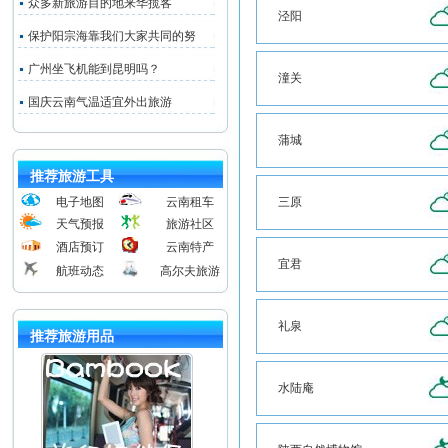
众多新旅游目的地来华揽客
泾阳
保护阳宗海靠我们大家共同的努
广州坐飞机能到昆明吗？
潼关
国庆云南气温适宜外出旅游
蒲城
推荐旅游工具
电子地图
云南租车
三原
天气预报
旅游社区
酒店预订
云南特产
宜君
航班动态
高尔夫旅游
礼泉
推荐旅游用品
水陆庵