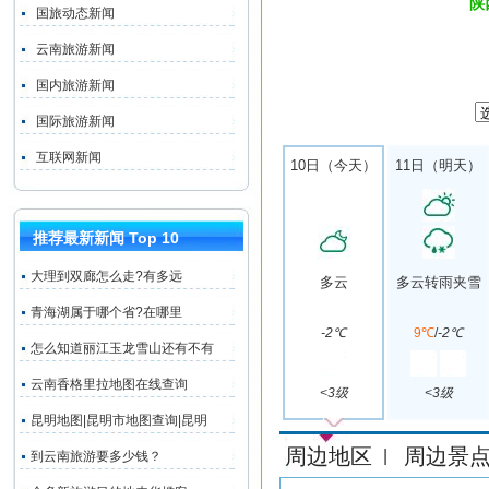
陕
国旅动态新闻
云南旅游新闻
国内旅游新闻
国际旅游新闻
互联网新闻
10日（今天）
11日（明天）
推荐最新新闻 Top 10
大理到双廊怎么走?有多远
多云
多云转雨夹雪
青海湖属于哪个省?在哪里
-2℃
9℃
/
-2℃
怎么知道丽江玉龙雪山还有不有
云南香格里拉地图在线查询
<3级
<3级
昆明地图|昆明市地图查询|昆明
周边地区
周边景
|
到云南旅游要多少钱？