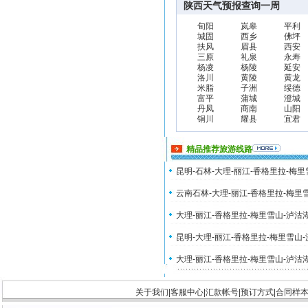
陕西天气预报查询一周
旬阳
岚皋
平利
城固
西乡
佛坪
扶风
眉县
西安
三原
礼泉
永寿
杨凌
杨陵
延安
洛川
黄陵
黄龙
米脂
子洲
绥德
富平
蒲城
澄城
丹凤
商南
山阳
铜川
耀县
宜君
精品推荐旅游线路
昆明-石林-大理-丽江-香格里拉-梅
云南石林-大理-丽江-香格里拉-梅里
大理-丽江-香格里拉-梅里雪山-泸沽
昆明-大理-丽江-香格里拉-梅里雪山
大理-丽江-香格里拉-梅里雪山-泸沽
关于我们
|
客服中心
|
汇款帐号
|
预订方式
|
合同样