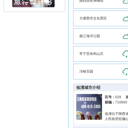
陕西自然博物馆
大唐西市文化景区
曲江海洋公园
常宁宫休闲山庄
沣峪荘园
临潼城市介绍
区号：
029
邮编：
71060
临潼位于陕西省
人民政府驻骊山街