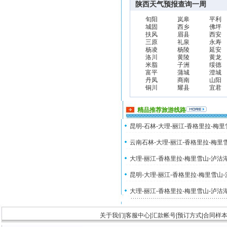
陕西天气预报查询一周
旬阳
岚皋
平利
城固
西乡
佛坪
扶风
眉县
西安
三原
礼泉
永寿
杨凌
杨陵
延安
洛川
黄陵
黄龙
米脂
子洲
绥德
富平
蒲城
澄城
丹凤
商南
山阳
铜川
耀县
宜君
精品推荐旅游线路
昆明-石林-大理-丽江-香格里拉-梅
云南石林-大理-丽江-香格里拉-梅里
大理-丽江-香格里拉-梅里雪山-泸沽
昆明-大理-丽江-香格里拉-梅里雪山
大理-丽江-香格里拉-梅里雪山-泸沽
关于我们
|
客服中心
|
汇款帐号
|
预订方式
|
合同样