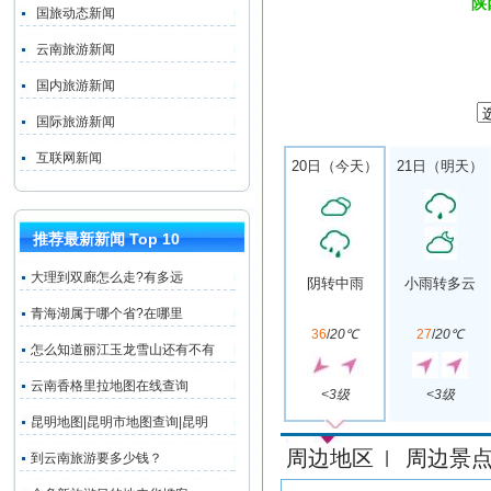
陕
国旅动态新闻
云南旅游新闻
国内旅游新闻
国际旅游新闻
互联网新闻
20日（今天）
21日（明天）
推荐最新新闻 Top 10
大理到双廊怎么走?有多远
阴转中雨
小雨转多云
青海湖属于哪个省?在哪里
36
/
20℃
27
/
20℃
怎么知道丽江玉龙雪山还有不有
云南香格里拉地图在线查询
<3级
<3级
昆明地图|昆明市地图查询|昆明
周边地区
周边景
|
到云南旅游要多少钱？