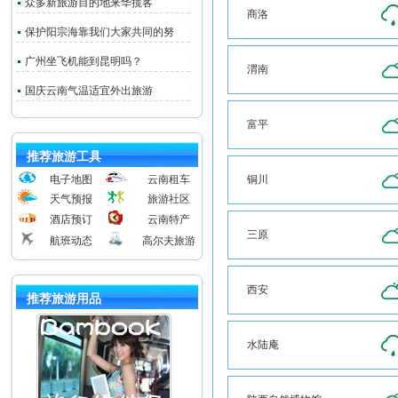
众多新旅游目的地来华揽客
商洛
保护阳宗海靠我们大家共同的努
广州坐飞机能到昆明吗？
渭南
国庆云南气温适宜外出旅游
富平
推荐旅游工具
电子地图
云南租车
铜川
天气预报
旅游社区
酒店预订
云南特产
三原
航班动态
高尔夫旅游
西安
推荐旅游用品
水陆庵