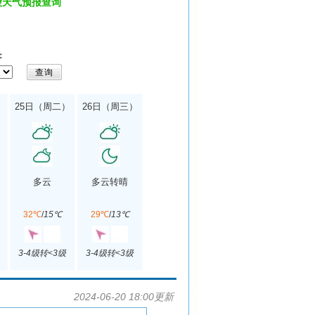
陵天气预报查询
：
）
25日（周二）
26日（周三）
多云
多云转晴
32℃
/
15℃
29℃
/
13℃
3-4级转<3级
3-4级转<3级
2024-06-20 18:00更新