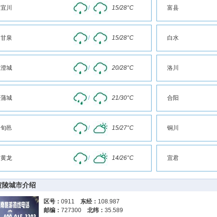
宜川
/
15/28°C
富县
甘泉
/
15/28°C
白水
澄城
/
20/28°C
洛川
蒲城
/
21/30°C
合阳
旬邑
/
15/27°C
铜川
黄龙
/
14/26°C
宜君
黄陵城市介绍
区号：
0911
东经：
108.987
邮编：
727300
北纬：
35.589