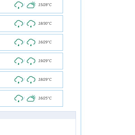
/
15/28°C
/
18/30°C
/
16/29°C
/
19/29°C
/
18/29°C
/
16/25°C