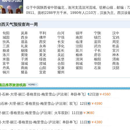
位于中国陕西省中部偏北，洛河支流沮河流域。驻桥山镇，邮编：727
0911。面积2288平方千米。1990年人口10万，汉族为主。西汉
陕西天气预报查询一周
旬阳
岚皋
平利
白河
镇坪
宁陕
汉中
城固
西乡
佛坪
宁强
南郑
镇巴
宝鸡
扶风
眉县
西安
长安
临潼
蓝田
周至
三原
礼泉
永寿
淳化
泾阳
武功
乾县
杨凌
杨陵
延安
延长
延川
子长
宜川
洛川
黄陵
黄龙
吴起
榆林
府谷
神木
米脂
子洲
绥德
吴堡
清涧
榆阳
渭南
富平
蒲城
澄城
合阳
韩城
华阴
商洛
丹凤
商南
山阳
安康
紫阳
石泉
汉阴
铜川
耀县
宜君
耀州
精品推荐旅游线路
-石林-大理-丽江-香格里拉-梅里雪山-泸沽湖〖单卧单飞〗12日游
￥4560
石林-大理-丽江-香格里拉-梅里雪山-泸沽湖〖双飞〗12日游
￥4990
-丽江-香格里拉-梅里雪山-泸沽湖〖火车双卧〗11日游
￥3880
-大理-丽江-香格里拉-梅里雪山-泸沽湖〖单卧单飞〗11日游
￥4380