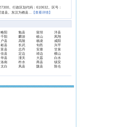
300。行政区划代码：610632。区号：
设翟道县。东汉为楢县…
【查看详情】
略阳
勉县
留坝
洋县
千阳
麟游
岐山
凤翔
户县
高陵
杨凌
咸阳
彬县
长武
旬邑
兴平
富县
志丹
安塞
甘泉
佳县
定边
靖边
横山
华县
潼关
大荔
白水
洛南
柞水
商县
镇安
太白
凤县
陇县
陈仓