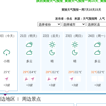
陕西黄陵天气预报_黄陵天气预报一周15天_黄
黄陵天气预报一周7天10天15天
发布者：佚名 来源：天气预报网 人气
0日（今天）
21日（明天）
22日（后天）
23日（周日）
24日（周一
小雨
多云
晴
晴
多云
15℃
29℃
/
14℃
28℃
/
11℃
29℃
/
11℃
31℃
/
12℃
<3级
<3级
<3级
<3级
<3级
周边地区
周边景点
|