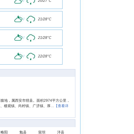
/
20/27°C
/
21/28°C
/
21/28°C
/
22/28°C
腹地，属西安市辖县。面积2974平方公里，
镇、楼观镇、尚村镇、广济镇、厚…
【查看详
略阳
勉县
留坝
洋县