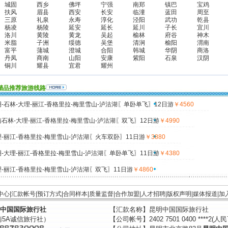
城固
西乡
佛坪
宁强
南郑
镇巴
宝鸡
扶风
眉县
西安
长安
临潼
蓝田
周至
三原
礼泉
永寿
淳化
泾阳
武功
乾县
杨凌
杨陵
延安
延长
延川
子长
宜川
洛川
黄陵
黄龙
吴起
榆林
府谷
神木
米脂
子洲
绥德
吴堡
清涧
榆阳
渭南
富平
蒲城
澄城
合阳
韩城
华阴
商洛
丹凤
商南
山阳
安康
紫阳
石泉
汉阴
铜川
耀县
宜君
耀州
精品推荐旅游线路
-石林-大理-丽江-香格里拉-梅里雪山-泸沽湖〖单卧单飞〗12日游
￥4560
石林-大理-丽江-香格里拉-梅里雪山-泸沽湖〖双飞〗12日游
￥4990
-丽江-香格里拉-梅里雪山-泸沽湖〖火车双卧〗11日游
￥3880
-大理-丽江-香格里拉-梅里雪山-泸沽湖〖单卧单飞〗11日游
￥4380
-丽江-香格里拉-梅里雪山-泸沽湖〖双飞〗11日游
￥4860
中心
|
汇款帐号
|
预订方式
|
合同样本
|
质量监督
|
合作加盟
|
人才招聘
|
版权声明
|
媒体报道
|
加
中国国际旅行社
【汇款名称】昆明中国国际旅行社
南5A诚信旅行社）
【公司帐号】2402 7501 0400 ****2(人民