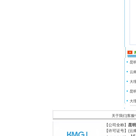
昆明
云南
大理
昆明
大理
关于我们
|
客服
【公司全称】
昆明
【许可证号】(云