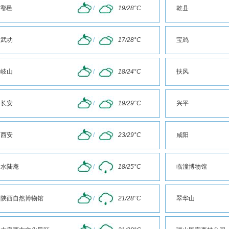
鄠邑
/
19/28°C
乾县
武功
/
17/28°C
宝鸡
岐山
/
18/24°C
扶风
长安
/
19/29°C
兴平
西安
/
23/29°C
咸阳
水陆庵
/
18/25°C
临潼博物馆
陕西自然博物馆
/
21/28°C
翠华山