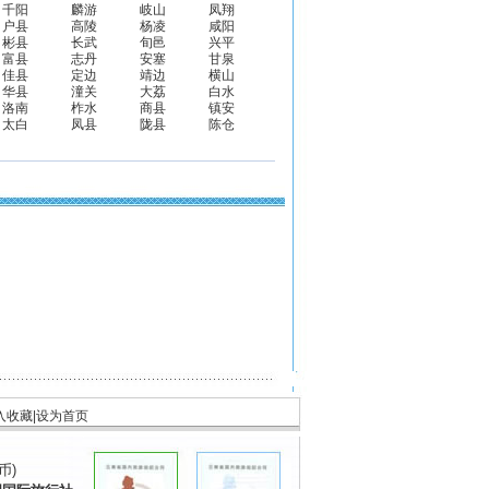
千阳
麟游
岐山
凤翔
户县
高陵
杨凌
咸阳
彬县
长武
旬邑
兴平
富县
志丹
安塞
甘泉
佳县
定边
靖边
横山
华县
潼关
大荔
白水
洛南
柞水
商县
镇安
太白
凤县
陇县
陈仓
入收藏
|
设为首页
币)