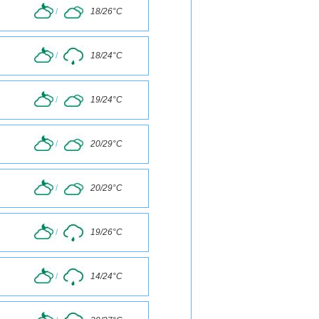
/
18/26°C
/
18/24°C
/
19/24°C
/
20/29°C
/
20/29°C
/
19/26°C
/
14/24°C