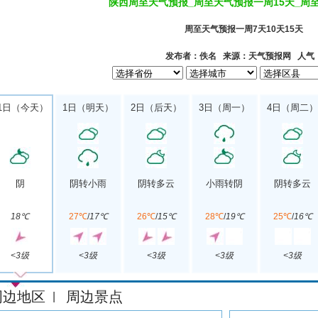
陕西周至天气预报_周至天气预报一周15天_周
周至天气预报一周7天10天15天
发布者：佚名 来源：天气预报网 人气
1日（今天）
1日（明天）
2日（后天）
3日（周一）
4日（周二）
阴
阴转小雨
阴转多云
小雨转阴
阴转多云
18℃
27℃
/
17℃
26℃
/
15℃
28℃
/
19℃
25℃
/
16℃
<3级
<3级
<3级
<3级
<3级
周边地区
周边景点
|