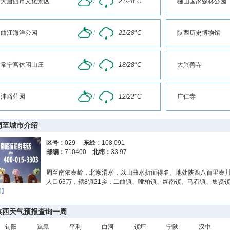
大唐西市文化景区
/
21/28°C
骊山国家森林公园
曲江海洋公园
/
21/28°C
陕西历史博物馆
常宁宫休闲山庄
/
18/28°C
大兴善寺
沣峪荘园
/
12/22°C
广仁寺
周至城市介绍
区号：
029
东经：
108.091
邮编：
710400
北纬：
33.97
周至南依秦岭，北濒渭水，以山曲水折而得名。地处陕西八百里秦川
人口63万，辖8镇21乡：二曲镇、哑柏镇、终南镇、马召镇、集贤
情】
陕西天气预报查询一周
旬阳
岚皋
平利
白河
镇坪
宁陕
汉中