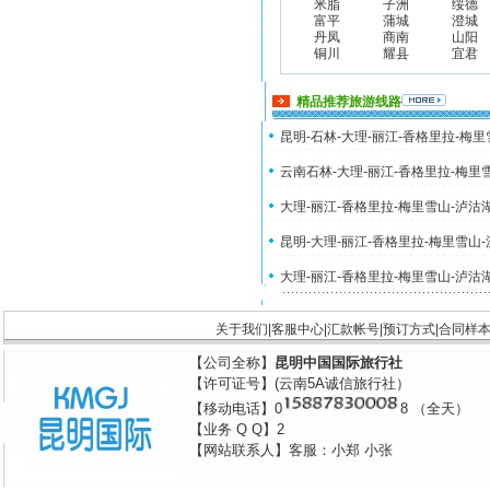
米脂
子洲
绥德
富平
蒲城
澄城
丹凤
商南
山阳
铜川
耀县
宜君
精品推荐旅游线路
昆明-石林-大理-丽江-香格里拉-梅
云南石林-大理-丽江-香格里拉-梅里
大理-丽江-香格里拉-梅里雪山-泸沽
昆明-大理-丽江-香格里拉-梅里雪山
大理-丽江-香格里拉-梅里雪山-泸沽
关于我们
|
客服中心
|
汇款帐号
|
预订方式
|
合同样
【公司全称】
昆明中国国际旅行社
【许可证号】(云南5A诚信旅行社）
【移动电话】0
8 （全天）
【业务 Q Q】2
【网站联系人】客服：小郑 小张