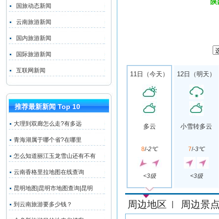
陕
国旅动态新闻
云南旅游新闻
国内旅游新闻
国际旅游新闻
互联网新闻
11日（今天）
12日（明天）
推荐最新新闻 Top 10
大理到双廊怎么走?有多远
多云
小雪转多云
青海湖属于哪个省?在哪里
8
/
-2℃
7
/
-3℃
怎么知道丽江玉龙雪山还有不有
云南香格里拉地图在线查询
<3级
<3级
昆明地图|昆明市地图查询|昆明
周边地区
周边景
|
到云南旅游要多少钱？