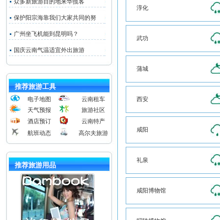
众多新旅游目的地来华揽客
淳化
保护阳宗海靠我们大家共同的努
广州坐飞机能到昆明吗？
武功
国庆云南气温适宜外出旅游
蒲城
推荐旅游工具
电子地图
云南租车
西安
天气预报
旅游社区
酒店预订
云南特产
咸阳
航班动态
高尔夫旅游
礼泉
推荐旅游用品
咸阳博物馆