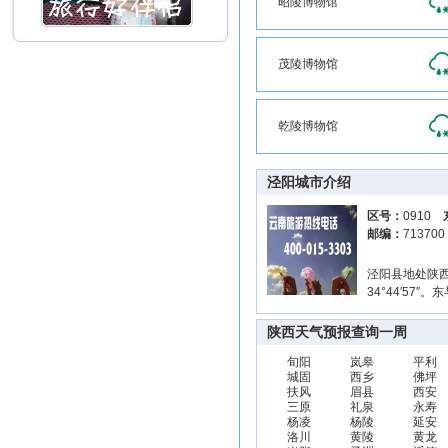
昭陵博物馆
茂陵博物馆
乾陵博物馆
泾阳城市介绍
区号：
0910
邮编：
71370
泾阳县地处陕西省
34°44′5
陕西天气预报查询一周
旬阳
岚皋
平利
城固
西乡
佛坪
扶风
眉县
西安
三原
礼泉
永寿
杨凌
杨陵
延安
洛川
黄陵
黄龙