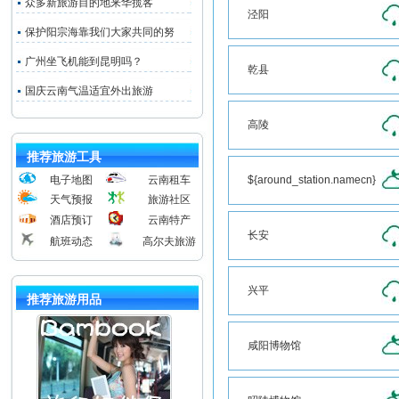
众多新旅游目的地来华揽客
泾阳
保护阳宗海靠我们大家共同的努
广州坐飞机能到昆明吗？
乾县
国庆云南气温适宜外出旅游
高陵
推荐旅游工具
电子地图
云南租车
${around_station.namecn}
天气预报
旅游社区
酒店预订
云南特产
长安
航班动态
高尔夫旅游
兴平
推荐旅游用品
咸阳博物馆