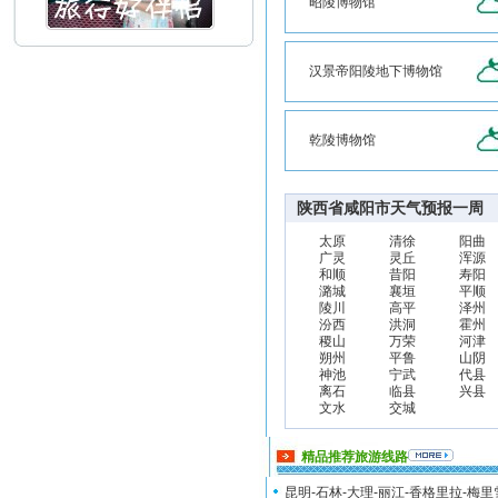
昭陵博物馆
汉景帝阳陵地下博物馆
乾陵博物馆
陕西省咸阳市天气预报一周
太原
清徐
阳曲
广灵
灵丘
浑源
和顺
昔阳
寿阳
潞城
襄垣
平顺
陵川
高平
泽州
汾西
洪洞
霍州
稷山
万荣
河津
朔州
平鲁
山阴
神池
宁武
代县
离石
临县
兴县
文水
交城
精品推荐旅游线路
昆明-石林-大理-丽江-香格里拉-梅