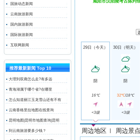
咸阳市汉阳陵考古陈列馆
国旅动态新闻
云南旅游新闻
国内旅游新闻
国际旅游新闻
互联网新闻
29日（今天）
30日（明天）
推荐最新新闻 Top 10
大理到双廊怎么走?有多远
阴
阴
青海湖属于哪个省?在哪里
16℃
32℃
/
18℃
怎么知道丽江玉龙雪山还有不有
云南香格里拉地图在线查询
<3级
<3级
昆明地图|昆明市地图查询|昆明
周边地区
周边景
|
到云南旅游要多少钱？