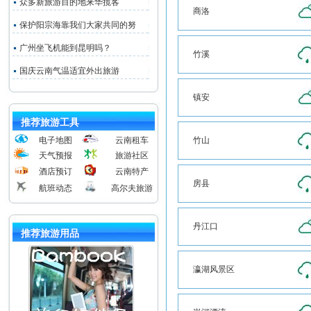
众多新旅游目的地来华揽客
商洛
保护阳宗海靠我们大家共同的努
广州坐飞机能到昆明吗？
竹溪
国庆云南气温适宜外出旅游
镇安
推荐旅游工具
电子地图
云南租车
竹山
天气预报
旅游社区
酒店预订
云南特产
房县
航班动态
高尔夫旅游
丹江口
推荐旅游用品
瀛湖风景区