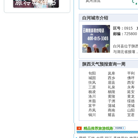
岚河漂流
白河城市介绍
区号：
0915
邮编：
72580
白河县位于陕西
与湖北省接壤，
陕西天气预报查询一周
旬阳
岚皋
平利
城固
西乡
佛坪
扶风
眉县
西安
三原
礼泉
永寿
杨凌
杨陵
延安
洛川
黄陵
黄龙
米脂
子洲
绥德
富平
蒲城
澄城
丹凤
商南
山阳
铜川
耀县
宜君
精品推荐旅游线路