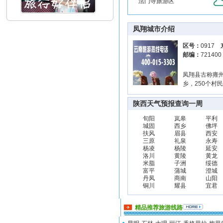
法门寺旅游区
凤翔城市介绍
区号：
0917
邮编：
72140
凤翔县古称雍州
乡，250个村
陕西天气预报查询一周
旬阳
岚皋
平利
城固
西乡
佛坪
扶风
眉县
西安
三原
礼泉
永寿
杨凌
杨陵
延安
洛川
黄陵
黄龙
米脂
子洲
绥德
富平
蒲城
澄城
丹凤
商南
山阳
铜川
耀县
宜君
精品推荐旅游线路