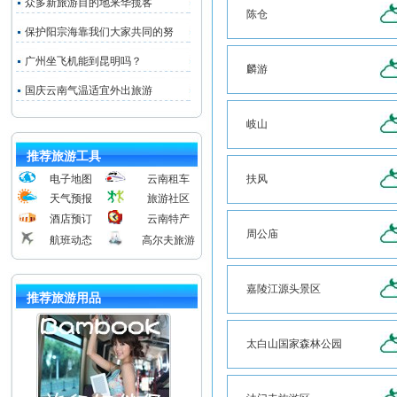
众多新旅游目的地来华揽客
陈仓
保护阳宗海靠我们大家共同的努
广州坐飞机能到昆明吗？
麟游
国庆云南气温适宜外出旅游
岐山
推荐旅游工具
电子地图
云南租车
扶风
天气预报
旅游社区
酒店预订
云南特产
周公庙
航班动态
高尔夫旅游
嘉陵江源头景区
推荐旅游用品
太白山国家森林公园