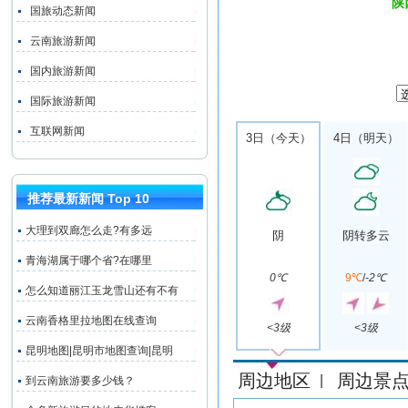
陕
国旅动态新闻
云南旅游新闻
国内旅游新闻
国际旅游新闻
互联网新闻
3日（今天）
4日（明天）
推荐最新新闻 Top 10
大理到双廊怎么走?有多远
阴
阴转多云
青海湖属于哪个省?在哪里
0℃
9℃
/
-2℃
怎么知道丽江玉龙雪山还有不有
云南香格里拉地图在线查询
<3级
<3级
昆明地图|昆明市地图查询|昆明
周边地区
周边景
|
到云南旅游要多少钱？