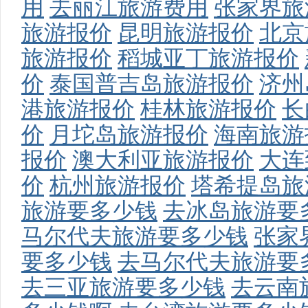
用
去丽江旅游费用
张家界旅
旅游报价
昆明旅游报价
北京
旅游报价
稻城亚丁旅游报价
价
泰国普吉岛旅游报价
济州
港旅游报价
桂林旅游报价
长
价
月坨岛旅游报价
海南旅游
报价
澳大利亚旅游报价
大连
价
杭州旅游报价
塔希提岛旅
旅游要多少钱
去冰岛旅游要
马尔代夫旅游要多少钱
张家
要多少钱
去马尔代夫旅游要
去三亚旅游要多少钱
去云南