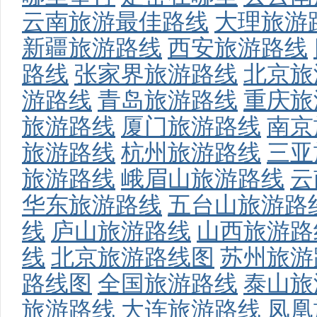
云南旅游最佳路线
大理旅游
新疆旅游路线
西安旅游路线
路线
张家界旅游路线
北京旅
游路线
青岛旅游路线
重庆旅
旅游路线
厦门旅游路线
南京
旅游路线
杭州旅游路线
三亚
旅游路线
峨眉山旅游路线
云
华东旅游路线
五台山旅游路
线
庐山旅游路线
山西旅游路
线
北京旅游路线图
苏州旅游
路线图
全国旅游路线
泰山旅
旅游路线
大连旅游路线
凤凰