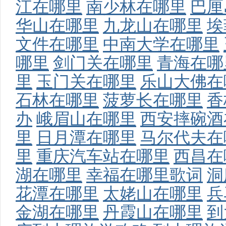
江在哪里
南少林在哪里
巴厘
华山在哪里
九龙山在哪里
埃
文件在哪里
中南大学在哪里
哪里
剑门关在哪里
青海在哪
里
玉门关在哪里
乐山大佛在
石林在哪里
菠萝长在哪里
香
办
峨眉山在哪里
西安摔碗酒
里
日月潭在哪里
马尔代夫在
里
重庆汽车站在哪里
西昌在
湖在哪里
幸福在哪里歌词
洞
花潭在哪里
太姥山在哪里
兵
金湖在哪里
丹霞山在哪里
到