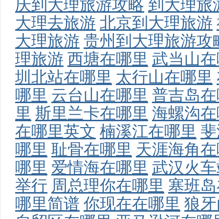
庆到大理旅游攻略
到大理旅
大理去旅游
北京到大理旅游
大理旅游
贵州到大理旅游攻
理旅游
西塘在哪里
武当山在
圳北站在哪里
太行山在哪里
哪里
云台山在哪里
普吉岛在
里
斯里兰卡在哪里
海螺沟在
在哪里英文
楠溪江在哪里
斐
哪里
耻骨在哪里
天涯海角在
哪里
爱情海在哪里
武汉火车
举行
周总理你在哪里
塞班岛
哪里简谱
你现在在哪里
狼牙