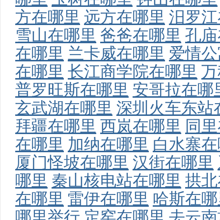
方在哪里
远方在哪里
汨罗江
雪山在哪里
爸爸在哪里
孔庙
在哪里
兰卡威在哪里
爱情公
在哪里
长江商学院在哪里
万
普罗旺斯在哪里
安哥拉在哪
玄武湖在哪里
深圳火车东站
拜疆在哪里
西岚在哪里
同里
在哪里
加纳在哪里
白水寨在
厦门怪坡在哪里
汉街在哪里
哪里
秦山核电站在哪里
拱北
在哪里
雷伊在哪里
哈斯在哪
哪里举行
定窑在哪里
去云南