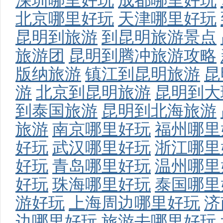
深圳哪里好玩
成都哪里好玩
北京哪里好玩
天津哪里好玩
昆明到旅游
到昆明旅游景点
旅游团
昆明到腾冲旅游攻略
版纳旅游
镇江到昆明旅游
昆
游
北京到昆明旅游
昆明到大
到泰国旅游
昆明到北海旅游
旅游
南京哪里好玩
福州哪里
好玩
武汉哪里好玩
浙江哪里
好玩
青岛哪里好玩
温州哪里
好玩
珠海哪里好玩
泰国哪里
游好玩
上海周边哪里好玩
济
边哪里好玩
旅游去哪里好玩