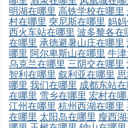
哪里
酒泉在哪里
凤凰城在哪
明湖在哪里
高铁学校在哪里
村在哪里
突尼斯在哪里
妈妈
西火车站在哪里
波多黎各在
在哪里
承德避暑山庄在哪里
哪里
阿尔卑斯山在哪里
牛津
乌克兰在哪里
三阴交在哪里
智利在哪里
叙利亚在哪里
思
哪里
我们在哪里
成都东站在
在哪里
雪乡在哪里
宏村在哪
江州在哪里
杭州西湖在哪里
在哪里
太阳岛在哪里
瘦西湖
哪里
玉树在哪里
钟山在哪里