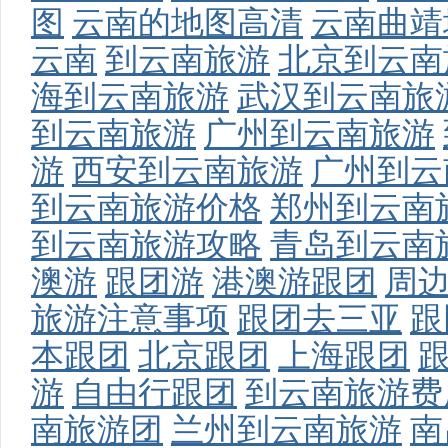
图
云南的地图高清
云南曲靖
云南
到云南旅游
北京到云南
海到云南旅游
武汉到云南旅
到云南旅游
广州到云南旅游
游
西安到云南旅游
广州到云
到云南旅游价格
郑州到云南
到云南旅游攻略
青岛到云南
澳游
跟团游
港澳游跟团
周
旅游注意事项
跟团去三亚
跟
本跟团
北京跟团
上海跟团
游
自由行跟团
到云南旅游费
南旅游团
兰州到云南旅游
南