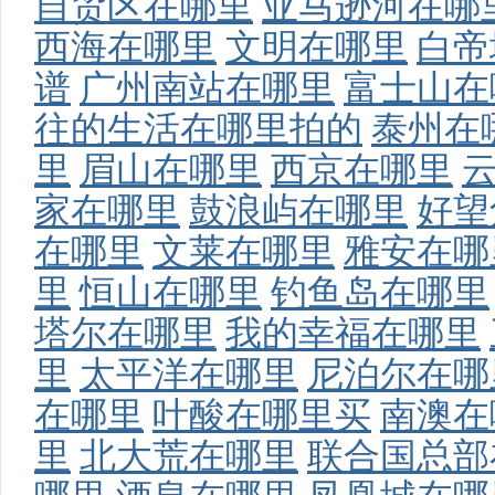
自贸区在哪里
亚马逊河在哪
西海在哪里
文明在哪里
白帝
谱
广州南站在哪里
富士山在
往的生活在哪里拍的
泰州在
里
眉山在哪里
西京在哪里
家在哪里
鼓浪屿在哪里
好望
在哪里
文莱在哪里
雅安在哪
里
恒山在哪里
钓鱼岛在哪里
塔尔在哪里
我的幸福在哪里
里
太平洋在哪里
尼泊尔在哪
在哪里
叶酸在哪里买
南澳在
里
北大荒在哪里
联合国总部