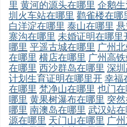
里
黄河的源头在哪里
企鹅生
圳火车站在哪里
鹳雀楼在哪
白洋淀在哪里
泰山在哪里
悬
寨沟在哪里
未婚证明在哪里
哪里
平遥古城在哪里
广州北
在哪里
横店在哪里
广州高铁
在哪里
西沙群岛在哪里
深圳
计划生育证明在哪里开
幸福
在哪里
梵净山在哪里
也门在
哪里
黄果树瀑布在哪里
突然
哪里
南澳岛在哪里
武汉站在
源在哪里
天门山在哪里
广州