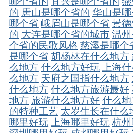
哪个省的
宜兴是哪个省的
燕
的
唐山是哪个省的
华山是哪
哪个省
峨眉山是哪个省
景德
的
大连是哪个省的城市
温州
个省的民歌风格
慈溪是哪个
是哪个省
胡杨林在什么地方
么地方
什么地方好玩
上海什
么地方
天府之国指什么地方
什么地方
什么地方旅游最好
地方
旅游什么地方好
什么地
的特种工艺
太岁生长在什么
哪里好玩
上海哪里好玩
杭州