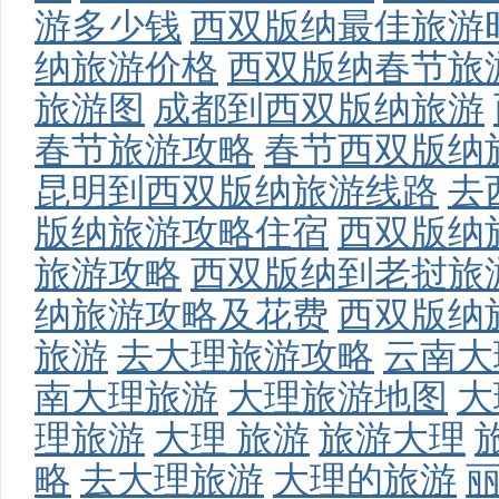
游多少钱
西双版纳最佳旅游
纳旅游价格
西双版纳春节旅
旅游图
成都到西双版纳旅游
春节旅游攻略
春节西双版纳
昆明到西双版纳旅游线路
去
版纳旅游攻略住宿
西双版纳
旅游攻略
西双版纳到老挝旅
纳旅游攻略及花费
西双版纳
旅游
去大理旅游攻略
云南大
南大理旅游
大理旅游地图
大
理旅游
大理 旅游
旅游大理
略
去大理旅游
大理的旅游