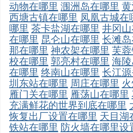
动物在哪里
涠洲岛在哪里
黄
西塘古镇在哪里
凤凰古城在
哪里
茶卡盐湖在哪里
井冈山
在哪里
昆仑山在哪里
长滩岛
那在哪里
神农架在哪里
芙蓉
校在哪里
郭亮村在哪里
海陵
在哪里
终南山在哪里
长江源
圳东站在哪里
周庄在哪里
火
雁门关在哪里
雁荡山在哪里
充满鲜花的世界到底在哪里
恢复出厂设置在哪里
天目湖
铁站在哪里
防火墙在哪里设