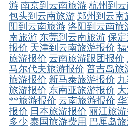
游
南京到云南旅游
杭州到云
包头到云南旅游
郑州到云南
阳到云南旅游
洛阳到云南旅
南旅游
东莞到云南旅游
保定
报价
天津到云南旅游报价
福
旅游报价
云南旅游跟团报价
马尔代夫旅游报价
普吉岛旅
旅游报价
新马泰旅游报价
九
旅游报价
东南亚旅游报价
大
**旅游报价
云南旅游报价
华
报价
日本旅游报价
丽江旅游
多少
泰国旅游费用
巴厘岛旅