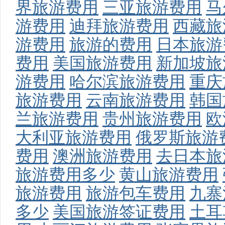
界旅游费用
三亚旅游费用
马
游费用
迪拜旅游费用
西藏旅
游费用
旅游的费用
日本旅游
费用
美国旅游费用
新加坡旅
游费用
哈尔滨旅游费用
重庆
旅游费用
云南旅游费用
韩国
兰旅游费用
贵州旅游费用
欧
大利亚旅游费用
俄罗斯旅游
费用
澳洲旅游费用
去日本旅
旅游费用多少
黄山旅游费用
旅游费用
旅游包车费用
九寨
多少
美国旅游签证费用
土耳