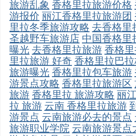
旅游乱象
香格里拉旅游价格
游报价
丽江香格里拉旅游团
里拉冬季旅游攻略
去香格里
圣越野车旅游店
中国香格里
曝光
去香格里拉旅游
香格里
里拉旅游 好奇
香格里拉巴拉
旅游曝光
香格里拉包车旅游
游景点攻略
香格里拉旅游区
旅游
香格里拉 旅游攻略
丽
拉 旅游
云南 香格里拉旅游
游景点
云南旅游必去的景点
旅游职业学院
云南旅游景点