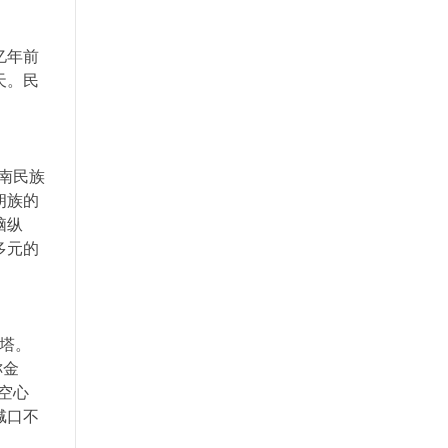
亿年前
天。民
南民族
朗族的
脑纵
多元的
塔。
称金
空心
缄口不