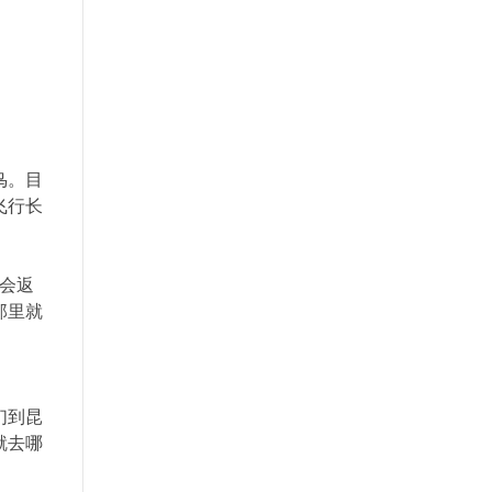
鸟。目
飞行长
会返
那里就
们到昆
就去哪