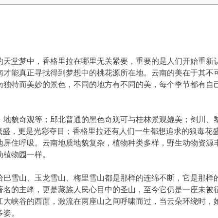
的天堂梦中，香格里拉在哪里无关紧要，重要的是人们开始重新
南才能真正寻找得到梦想中的桃花源所在地。云南的美在于其不
南独特而美妙的景色，不同的地方有不同的美，每个季节都有自
、地貌奇观等；邱北普通的黑色奇观可与桂林景观媲美；剑川、
茂盛，更是光彩夺目；香格里拉还有人们一生都想追求的狼毒花
地屏住呼吸。云南地质地貌复杂，植物种类多样，野生动物资源
动植物园一样。
哈巴雪山、玉龙雪山、梅里雪山都是那样的连绵不断，它是那样
著名的主峰，更是藏族人民心目中的圣山，至今它仍是一座未被
江大峡谷的西面，激流在两座山之间呼啸而过，当云朵环绕时，
多姿。