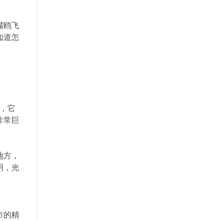
嘴鸥飞
知道怎
，它
非常巨
地方，
明，光
市的精