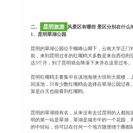
昆明旅游
二、
风景区有哪些 景区分别在什么
1、昆明翠湖公园
昆明的翠湖公园位于螺峰山脚下，云南大学正门
前，来到昆明过冬的红嘴鸥大多数是来自西伯利
达3个月，到了昆明就会降落下来并在这里过冬。
昆明红嘴鸥主要集中在滇池海埂大坝和大观楼，上
回滇池，只有少数红嘴鸥会选择在翠湖公园过夜
算是白天也能看到红嘴鸥。
昆明的翠湖很有名，从来没有去过昆明的人都知
明的第一站是翠湖，翠湖是城市中的一个花园，
的中转站，你可以在任何一个地方随便绕个圈都