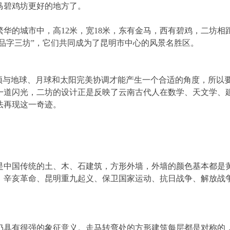
马碧鸡坊更好的地方了。
华的城市中，高12米，宽18米，东有金马，西有碧鸡，二坊相
“品字三坊”，它们共同成为了昆明市中心的风景名胜区。
须与地球、月球和太阳完美协调才能产生一个合适的角度，所以要
一道闪光，二坊的设计正是反映了云南古代人在数学、天文学、
法再现这一奇迹。
是中国传统的土、木、石建筑，方形外墙，外墙的颜色基本都是
、辛亥革命、昆明重九起义、保卫国家运动、抗日战争、解放战
仍具有很强的象征意义。走马转弯处的方形建筑每层都是对称的