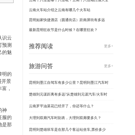
云南十八怪是哪十八怪呢？云南十八怪顺口溜大全
云南火车站介绍之云南有哪几个火车站
昆明如家快捷酒店（圆通街店）距南屏街有多远
最新昆明狂欢节是什么时候？在哪里狂欢？
认识云
可预测
推荐阅读
更多+
己的魅
旅游问答
更多+
黎明的
盛开景
昆明到墨江自驾车有多少公里？昆明到墨江汽车时
丰富，
楚雄到元谋距离有多远?从楚雄到元谋汽车/火车时
云南罗平油菜花已经开了，你还等什么？
的神
征服的
大理到双廊汽车时刻表，大理到双廊要多久？
她是那
昆明到楚雄班车是在那几个客运站坐车,票价多少