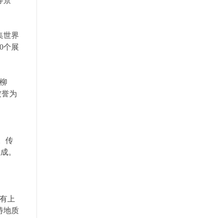
等景
集世界
0个展
柳
被誉为
。传
组成。
有上
特地质