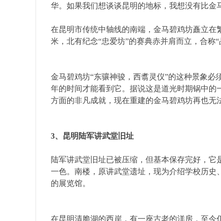
华。如果我们想谈谈昆明的地标，我想没有比金
在昆明市传统中轴线的南端，金马碧鸡坊矗立在繁
米，北有纪念“忠爱坊”的赛典赤并肩而立，合称
金马碧鸡坊“东骧神骏，西翥灵仪”的这种景象必
年的时间才能看到它。据说这是道光时期锅中的
方面的非凡成就，现在重建的金马碧鸡坊再也无
3、昆明陆军讲武堂旧址
陆军讲武堂旧址已被压缩，但基本保存完好，它
一色。南楼，原讲武堂遗址，现为介绍学校历史
的展览馆。
在昆明清脆湖的西岸，有一座古老的洋房，至今