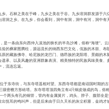
九乡。石林之美在于峰，九乡之美在于谷。九乡溶洞群发源于六
为溶洞之乡。在九乡，你会看到，洞中有洞，洞中有河，洞中有
。
，是一条由东向西仲入滇池的狭长的半岛沙滩，俗称“海埂”。云
高耸的彝家图腾柱，源远流长的纳西东巴文化，佤族的木鼓、布
高原的藏族佛寺、哈尼族的龙巴门、德昂族的龙阳塔、景颇的木
会遗承、以及风趣的亚洲群象表演、精美独特的民族风味美食、
中，流连忘返。
塔位于东寺街，与东寺塔遥相对望。东西寺塔都是南诏国时期的古
为十三级密檐方形砖塔。东寺塔塔顶四角立有4只铜皮做成的鸟，俗
有一个两头有孔的铜管，管内有金属簧片，鸡头、脖子、腹部全是
发出悦耳的鸣叫声，但是后来由于日久天长的灰尘积塞，金鸡才