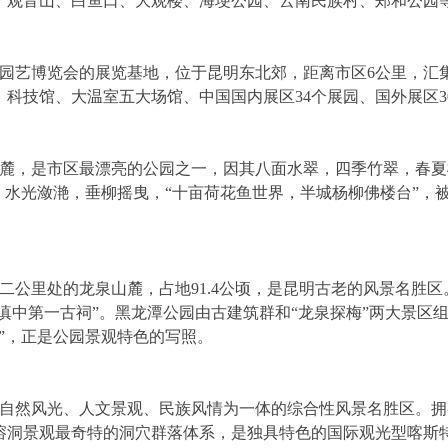
、观音山、白鱼口、大观楼、海埂公园、云南民族村、郑和公园
界园艺博览会的展览基地，位于昆明东北郊，距离市区6公里，汇
科技馆、大温室五大场馆、中国国内展区34个展园、国外展区3
西麓，是市区最漂亮的公园之一，因其八面水翠，四季竹翠，春夏
，水光潋滟，垂柳摇曳，“十亩荷花鱼世界，半城杨柳佛楼台”，
二公里处的龙泉山麓，占地91.4公顷，是昆明古老的风景名胜区
“滇中第一古祠”。黑龙潭公园由古建筑群和“龙泉探梅”两大景区
”，正是公园景观特色的写照。
外自然风光、人文景观、民族风情为一体的综合性风景名胜区。拥
溶洞景观最奇特的洞穴群落体系，是独具特色的国际观光型喀斯