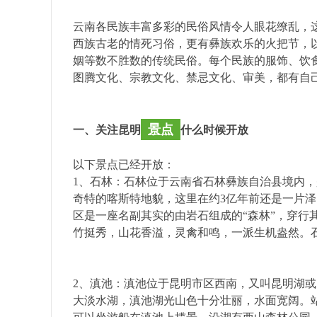
国
云南各民族丰富多彩的民俗风情令人眼花缭乱，
西族古老的情死习俗，更有彝族欢乐的火把节，
姻等数不胜数的传统民俗。每个民族的服饰、饮
图腾文化、宗教文化、禁忌文化、审美，都有自
景点
一、关注昆明
什么时候开放
国
以下景点已经开放：
1、石林：石林位于云南省石林彝族自治县境内，
奇特的喀斯特地貌，这里在约3亿年前还是一片
区是一座名副其实的由岩石组成的“森林”，穿行
竹挺秀，山花香溢，灵禽和鸣，一派生机盎然。
2、滇池：滇池位于昆明市区西南，又叫昆明湖或
大淡水湖，滇池湖光山色十分壮丽，水面宽阔。站
际