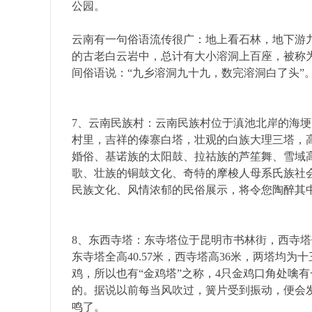
公园。
云南有一句俗语流传很广：地上看石林，地下游
的古老白云岩中，总计有大小溶洞上百座，被称
间俗语说：“九乡溶洞九十九，数完溶洞白了头”
社
7、云南民族村：云南民族村位于滇池北岸的海埂
村里，吉祥的傣寨白塔，壮观的白族大理三塔，
婚俗、基诺族的太阳鼓、拉祜族的芦笙舞、雪域
歌、壮族的铜鼓文化、奇特的摩梭人母系氏族社
民族文化、风情浓郁的民俗展示，将令您陶醉其
8、东西寺塔：东寺塔位于昆明市书林街，西寺
东寺塔全高40.57米，西寺塔高36米，两塔均
鸡，所以也有“金鸡塔”之称，4只金鸡口角处噙
的。据说以前每当风吹过，簧片受到振动，便会
鸣了。