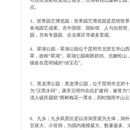
可以坐游船在滇池上揽景，沿湖有西山森林公园
点。
3、世界园艺博览园：世界园艺博览园是昆明世
各地园艺成果。含中国馆、国际馆、人与自然馆、
园，另有专题园、企业展区等诸多景观。
4、翠湖公园：翠湖公园位于昆明市北部五华山
旅
翠，故称“翠湖”。翠湖公园南眺碧鸡、北瞰蛇山
镶嵌在昆明城的“绿宝石”。
5、黑龙潭公园：黑龙潭公园，位于昆明市北郊十
为“汉黑水祠”，唐宋元明均在此扩建祠，被誉为
清人硕庆题联“两树梅花一潭水，四时烟雨半山云
行
6、九乡：九乡风景区是以溶洞景观为主体，洞
百座大、小溶洞，为国内规模最大、数量最多、