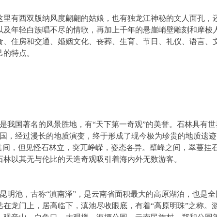
这里有西双版纳风度翩翩的姑娘，也有独龙江神秘的文人面孔，
以及年轻白族唱不尽的情歌，再加上千年的悬崖峭壁雕刻和摩梭
食、住房和交通、婚姻文化、丧葬、生育、节日、礼仪、语言、
己的特点。
是我国著名的风景胜地，有“天下第一奇观”的美誉。石林具有世
泽国，经过漫长的地质演变，终于形成了现今极为珍贵的地质遗迹
其间，但见怪石林立，突兀峥嵘，姿态各异。壁峰之间，翠蔓挂
石林以其无与伦比的天造奇观吸引着海内外无数游客。
昆明池，古称“滇南泽”，是云南省面积最大的高原湖泊，也是全
在龙门上，居高临下，滇池尽收眼底，有着“高原明珠”之称。