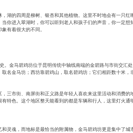
林，湖的四周是柳树、银杏和其他植物。这里不时地会有一只红
，当你进入翠湖时，你可以听到老人和孩子们的声音，你一定想
印象有着很大的不同。
历史。金马碧鸡坊位于昆明传统中轴线南端的金碧路与市街交汇处
山，取名金马坊；西坊靠碧鸡山，取名碧鸡坊；它们相距数十米，
区，三市街、南屏街和正义路是年轻人喜欢来这里活动和消费的
很有特色。这个地区整天能看到的都是车辆和行人，这里灯火通
忆和灵魂，而地标是最恰当的附属物，金马碧鸡坊更是集中了城