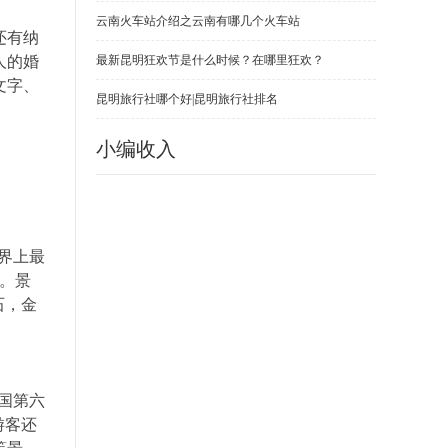
云南火车站介绍之云南有哪几个火车站
还有纳
人的婚
最新昆明狂欢节是什么时候？在哪里狂欢？
文字、
昆明旅行社哪个好|昆明旅行社排名
小编收入
界上最
。景
石，金
国第六
游客还