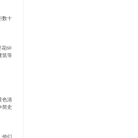
距数十
花60
建筑等
黄色清
争简史
，他们