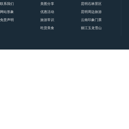
联系我们
美图分享
昆明石林景区要门票吗？属于
网站形象
优惠活动
昆明周边旅游十一大景点与门
免责声明
旅游常识
云南印象门票贵宾票、甲票、
吃货美食
丽江玉龙雪山印象丽江门票|套
旅
行