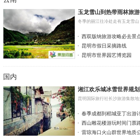
玉龙雪山到热带雨林旅游
明
西双版纳旅游攻略必去景点
昆明市假日采摘路线
昆明市世界园艺博览园
国内
中
湘江欢乐城冰雪世界规划(
春季成都到稻城亚丁出游
西山雕花楼游玩时间门票
雷琼海口火山群世界地质