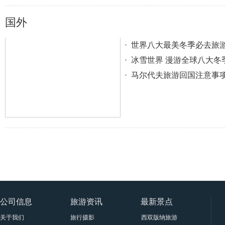
国
国外
世界八大最美冬季必去旅
冰雪世界 漫游全球八大冬
马尔代夫旅游回国注意事
国
公司信息
旅游资讯
最新景点
际
关于我们
旅行摄影
西双版纳旅游景点大全