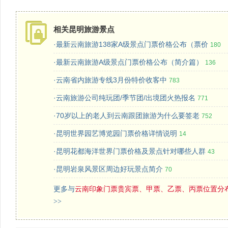
相关昆明旅游景点
·最新云南旅游138家A级景点门票价格公布（票价
180
·最新云南旅游A级景点门票价格公布（简介篇）
136
社
·云南省内旅游专线3月份特价收客中
783
·云南旅游公司纯玩团/季节团/出境团火热报名
771
·70岁以上的老人到云南跟团旅游为什么要签老
752
·昆明世界园艺博览园门票价格详情说明
14
·昆明花都海洋世界门票价格及景点针对哪些人群
43
·昆明岩泉风景区周边好玩景点简介
70
更多与
云南印象门票贵宾票、甲票、乙票、丙票位置分
>>