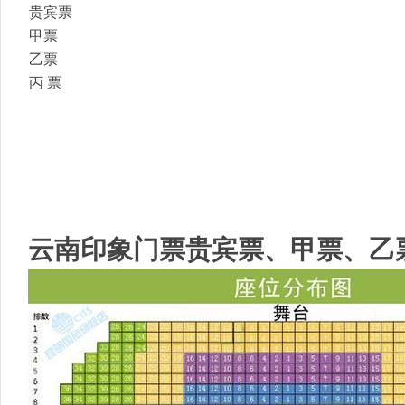
贵宾票
国
甲票
乙票
丙 票
国
云南印象门票贵宾票、甲票、乙
际