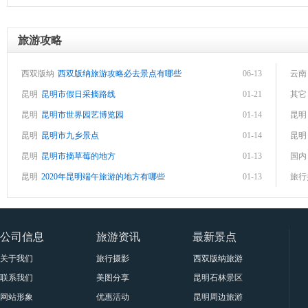
旅游攻略
西双版纳
西双版纳旅游攻略必去景点有哪些
06-13
云南
昆明
昆明市假日采摘路线
01-21
其它
昆明
昆明市世界园艺博览园
01-14
昆明
昆明
昆明市九乡景点
01-14
昆明
昆明
昆明市摘草莓的地方
01-13
国内
昆明
2020年昆明端午旅游的地方有哪些
01-13
旅行
公司信息
旅游资讯
最新景点
关于我们
旅行摄影
西双版纳旅游景点大全
联系我们
美图分享
昆明石林景区要门票吗？属于
网站形象
优惠活动
昆明周边旅游十一大景点与门