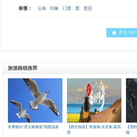
标签：
云南
印象
门票
票
贵宾
关注
688
旅游路线推荐
冬季推出“昆大丽香游”四星温泉
【西北传说】青海湖-月牙泉-莫高
【雪的
窟
线