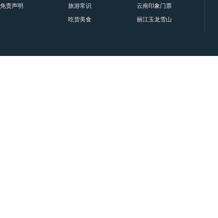
免责声明
旅游常识
云南印象门票贵宾票、甲票、
吃货美食
丽江玉龙雪山印象丽江门票|套