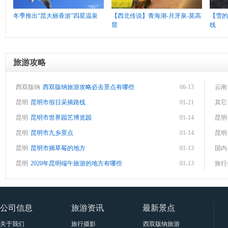
冬季推出“昆大丽香游”四星温泉
【西北传说】青海湖-月牙泉-莫高
【雪的
窟
线
旅游攻略
西双版纳
西双版纳旅游攻略必去景点有哪些
06-13
云南
昆明
昆明市假日采摘路线
01-21
其它
昆明
昆明市世界园艺博览园
01-14
昆明
昆明
昆明市九乡景点
01-14
昆明
昆明
昆明市摘草莓的地方
01-13
国内
昆明
2020年昆明端午旅游的地方有哪些
01-13
旅行
公司信息
旅游资讯
最新景点
关于我们
旅行摄影
西双版纳旅游景点大全