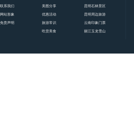
联系我们
美图分享
昆明石林景区要门票吗？属于
网站形象
优惠活动
昆明周边旅游十一大景点与门
免责声明
旅游常识
云南印象门票贵宾票、甲票、
吃货美食
丽江玉龙雪山印象丽江门票|套