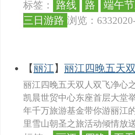
路线
路
端午节
标签：
三日游路
浏览：633
2020
社
【
丽江
】
丽江四晚五天
丽江四晚五天双人双飞净心之
凯晨世贸中心东座首层大堂
年千万旅游基金带你游丽江
里雪山朝圣之旅活动倾情放送10