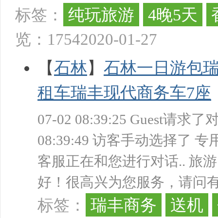
纯玩旅游
4晚5天
标签：
国
览：1754
2020-01-27
【
石林
】
石林一日游包
租车瑞丰现代商务车7座
国
07-02 08:39:25 Guest
08:39:49 访客手动选择了 专用 0
客服正在和您进行对话.. 旅游团681
好！很高兴为您服务，请问有什么可以
瑞丰商务
送机
标签：
际