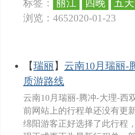
丽江
四晚
五天
标签：
浏览：465
2020-01-23
【
瑞丽
】
云南10月瑞丽-
质游路线
云南10月瑞丽-腾冲-大理-西
前网站上的行程单还没有更
绵阳游客正好选择了此行程