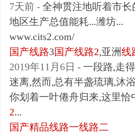
7天前 -
全神贯注地听着市长
地区生产总值能耗...潍坊...
www.cits2.com/
国产线路
3
国产线路2
,亚洲
线
2019年11月6日 -
一段路,走
迷离,然而,总有半盏琉璃,沐
你划着一叶倦舟归来,这里恰
2
...
国产精品线路一线路二