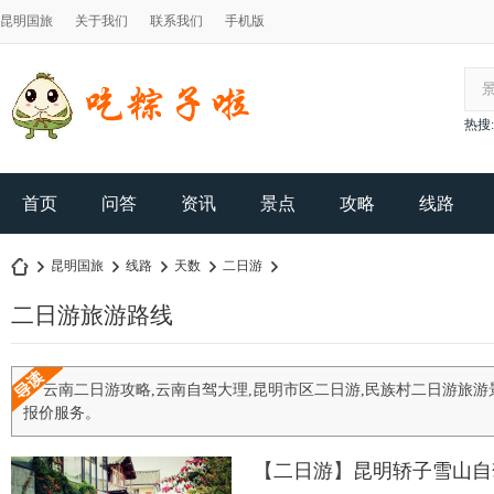
昆明国旅
关于我们
联系我们
手机版
热搜:
首页
问答
资讯
景点
攻略
线路
昆明国旅
线路
天数
二日游
二日游旅游路线
昆
›
›
›
›
›
云南二日游攻略,云南自驾大理,昆明市区二日游,民族村二日游旅游
报价服务。
【
二日游
】
昆明轿子雪山自