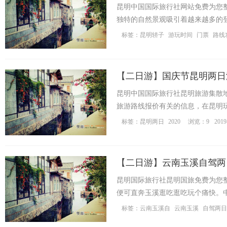
昆明中国国际旅行社网站免费为您
独特的自然景观吸引着越来越多的
雪山自驾两 ...
标签：
昆明轿子
游玩时间
门票
路线
明
【
二日游
】
国庆节昆明两日
昆明中国国际旅行社昆明旅游集散地
旅游路线报价有关的信息，在昆明
望你在昆明玩的开心。 ...
标签：
昆明两日
2020
浏览：9
2019
中
【
二日游
】
云南玉溪自驾两
昆明国际旅行社昆明国旅免费为您
便可直奔玉溪逛吃逛吃玩个痛快。中
标签：
云南玉溪自
云南玉溪
自驾两日