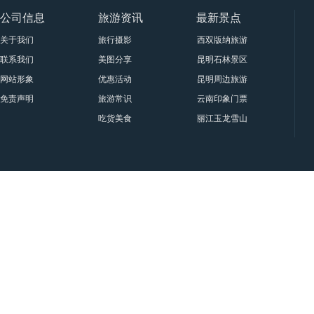
公司信息
旅游资讯
最新景点
关于我们
旅行摄影
西双版纳旅游景点大全
联系我们
美图分享
昆明石林景区要门票吗？属于
网站形象
优惠活动
昆明周边旅游十一大景点与门
免责声明
旅游常识
云南印象门票贵宾票、甲票、
吃货美食
丽江玉龙雪山印象丽江门票|套
旅
行