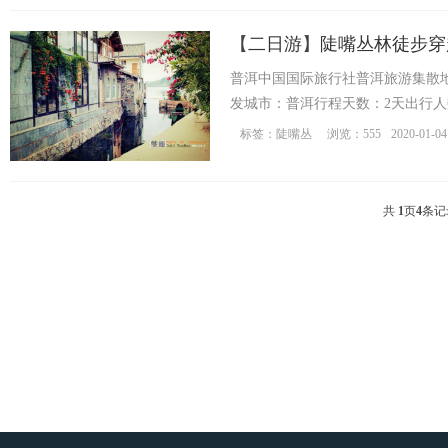
国
【
二日游
】
陡嘴丛林徒步穿
普洱中国国际旅行社普洱旅游集散
发城市：普洱行程天数：2天出行人数
标签：
陡嘴丛
浏览：555
2020-01-04
共
1
页
4
条记
国
际