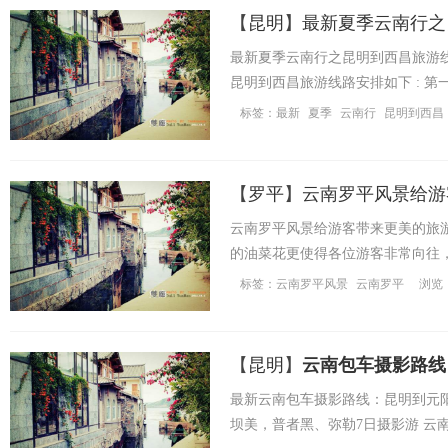
【
昆明
】
最新夏季云南行之
国
最新夏季云南行之昆明到西昌旅游线路
昆明到西昌旅游线路安排如下 : 
里的地质风貌，然后再前进 ...
标签：
最新
夏季
云南行
昆明到西昌
【
罗平
】
云南罗平风景给游
云南罗平风景给游客带来更美的旅
国
的油菜花更使得各位游客非常向往，
标签：
云南罗平风景
云南罗平
浏览：
【
昆明
】
云南包车摄影路线：
最新云南包车摄影路线：昆明到元阳
坝美，普者黑、弥勒7日摄影游 云
际