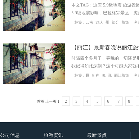
本文TAG：迪庆 5.9级地震 旅
5.9级地震影响，巴拉格宗景区、虎
标签：
云南
迪庆
州
部分
旅游
浏
社
【
丽江
】
最新春晚说丽江旅
时隔四个多月了，春晚的一切还是那
我记得如此深刻？这个可能大家就不
标签：
最
新春
晚
说
丽江旅游
浏
2
3
4
5
6
7
8
首页
上一页
1
公司信息
旅游资讯
最新景点