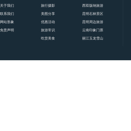
关于我们
旅行摄影
西双版纳旅游景点大全
联系我们
美图分享
昆明石林景区要门票吗？属于
网站形象
优惠活动
昆明周边旅游十一大景点与门
免责声明
旅游常识
云南印象门票贵宾票、甲票、
吃货美食
丽江玉龙雪山印象丽江门票|套