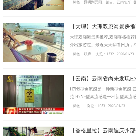
专为摄影爱好者设计的摄 ...
标签：
昆明到元阳、蒙自、云南包车
【
大理
】
大理双廊海景房推
大理双廊海景房推荐,双廊客栈推荐
外出旅游过。最近天天翻看日历，终
标签：
双廊
浏览：1532
2020-01-23
旅
【
云南
】
云南省尚未发现H
H7N9型禽流感是一种新型禽流感 
范 H7N9型禽流感是一种新型禽流感
标签：
浏览：1053
2020-01-23
行
【
香格里拉
】
云南迪庆州部