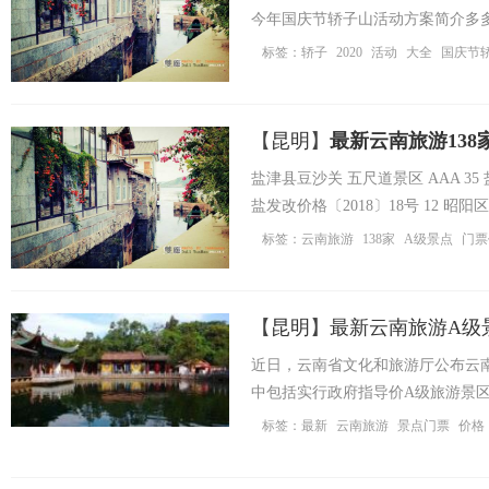
今年国庆节轿子山活动方案简介多多
标签：
轿子
2020
活动
大全
国庆节
明
【
昆明
】
最新云南旅游13
盐津县豆沙关 五尺道景区 AAA 
盐发改价格〔2018〕18号 12 昭
门票 ...
标签：
云南旅游
138家
A级景点
门票
中
【
昆明
】
最新云南旅游A级
近日，云南省文化和旅游厅公布云南
中包括实行政府指导价A级旅游景区
...
标签：
最新
云南旅游
景点门票
价格