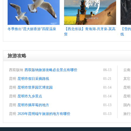
冬季推出“昆大丽香游”四星温泉
【西北传说】青海湖-月牙泉-莫高
【雪的
窟
线
旅游攻略
西双版纳
西双版纳旅游攻略必去景点有哪些
06-13
云南
昆明
昆明市假日采摘路线
01-21
其它
昆明
昆明市世界园艺博览园
01-14
昆明
昆明
昆明市九乡景点
01-14
昆明
昆明
昆明市摘草莓的地方
01-13
国内
昆明
2020年昆明端午旅游的地方有哪些
01-13
旅行