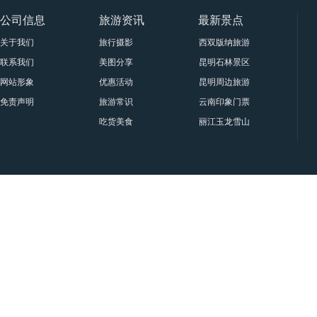
公司信息
旅游资讯
最新景点
关于我们
旅行摄影
西双版纳旅游景点大全
联系我们
美图分享
昆明石林景区要门票吗？属于
网站形象
优惠活动
昆明周边旅游十一大景点与门
免责声明
旅游常识
云南印象门票贵宾票、甲票、
吃货美食
丽江玉龙雪山印象丽江门票|套