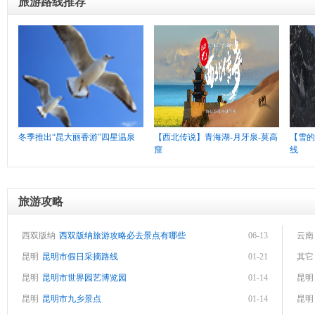
旅游路线推荐
冬季推出“昆大丽香游”四星温泉
【西北传说】青海湖-月牙泉-莫高
【雪的
窟
线
旅游攻略
西双版纳
西双版纳旅游攻略必去景点有哪些
06-13
云南
昆明
昆明市假日采摘路线
01-21
其它
昆明
昆明市世界园艺博览园
01-14
昆明
昆明
昆明市九乡景点
01-14
昆明