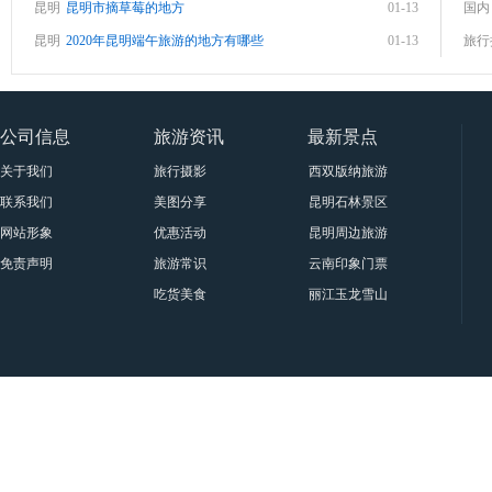
昆明
昆明市摘草莓的地方
01-13
国内
昆明
2020年昆明端午旅游的地方有哪些
01-13
旅行
公司信息
旅游资讯
最新景点
关于我们
旅行摄影
西双版纳旅游景点大全
联系我们
美图分享
昆明石林景区要门票吗？属于
网站形象
优惠活动
昆明周边旅游十一大景点与门
免责声明
旅游常识
云南印象门票贵宾票、甲票、
吃货美食
丽江玉龙雪山印象丽江门票|套