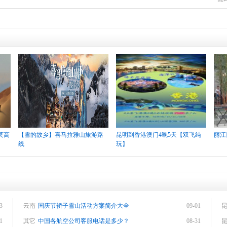
莫高
【雪的故乡】喜马拉雅山旅游路
昆明到香港澳门4晚5天【双飞纯
丽江
线
玩】
3
云南
国庆节轿子雪山活动方案简介大全
09-01
1
其它
中国各航空公司客服电话是多少？
08-31