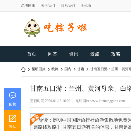
昆明国旅
关于我们
联系我们
手机版
首页
问答
资讯
景点
攻略
昆明国旅
线路
国内
甘肃
甘南五日游：兰州、黄河
甘南五日游：兰州、黄河母亲、白
昆
›
›
›
›
›
更新时间 2020-01-13 16:20
|
昆明国旅
www.kunmingguoji.com
|
导读：昆明中国国际旅行社旅游集散地免费为
票路线攻略】 甘南五日游有关的信息，甘南是