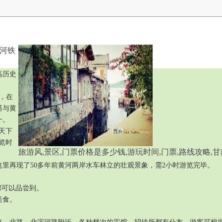
黄河铁
高历史
，在
塔与黄
一。
天下
览时
旅游风,景区,门票价格是多少钱,游玩时间,门票,路线攻略,
里再现了50多年前黄河两岸水车林立的壮观景象，需2小时游览完毕。
都可以品尝到。
美食。