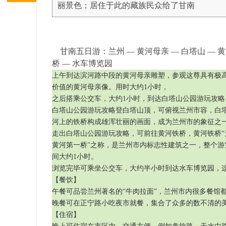
丽景色；居住于此的藏族民众给了甘南
明
甘南五日游：兰州 — 黄河母亲 — 白塔山 — 
桥 — 水车博览园
上午到达滨河路中段的黄河母亲雕塑，参观这尊具有极
价值的黄河母亲像。用时大约1小时，
之后搭乘公交车，大约1小时，到达白塔山公园游玩攻略
白塔山公园游玩攻略登白塔山顶，可俯视兰州市容，白
河上的铁桥构成雄浑壮丽的画面，成为兰州市的象征之
走出白塔山公园游玩攻略，可前往黄河铁桥，黄河铁桥“
中
黄河第一桥"之称，是兰州市内标志性建筑之一，整个游
间大约1小时。
浏览完毕可乘坐公交车，大约半小时到达水车博览园，这
【餐饮】
午餐可品尝兰州著名的“牛肉拉面”，兰州市内很多餐馆
晚餐可在正宁路小吃夜市就餐，集合了众多的数不清的
【住宿】