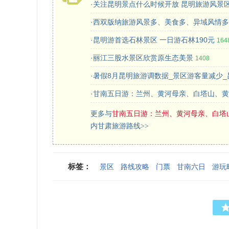
·关注昆明景点什么时候开放 昆明旅游风景
·西双版纳旅游风景多、美食多、异域风情多
·昆明游首选石林景区 一日游石林190元
164
·丽江三股水景区欣赏原生态美景
1408
·暑假8月昆明旅游调数据_景区游客量减少_
旅
·甘南五日游：兰州、黄河母亲、白塔山、
更多与
甘南五日游：兰州、黄河母亲、白塔
内甘肃旅游路线>>
标签：
景区
路线攻略
门票
甘南六日
游玩
行