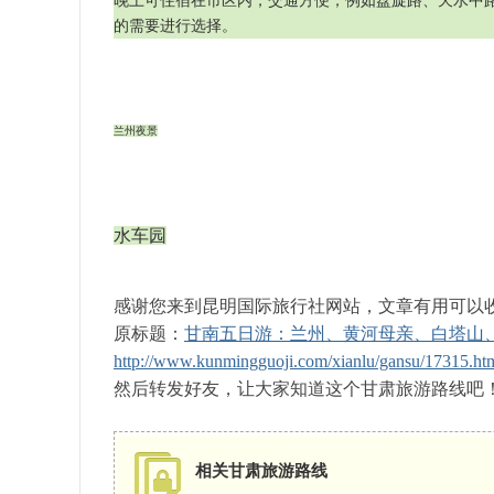
晚上可住宿在市区内，交通方便，例如盘旋路、天水中
的需要进行选择。
国
兰州夜景
水车园
国
感谢您来到昆明国际旅行社网站，文章有用可以
原标题：
甘南五日游：兰州、黄河母亲、白塔山
http://www.kunmingguoji.com/xianlu/gansu/17315.ht
然后转发好友，让大家知道这个甘肃旅游路线吧
相关甘肃旅游路线
际