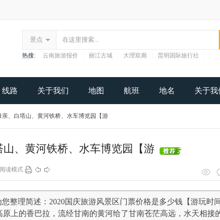
景点
热搜:
云南旅游报价
|
丽江古城
|
大理双廊
|
昆明国际旅行社
|
线路
关于我们
地图
航班
地名
关于我
母亲、白塔山、黄河铁桥、水车博览园【游
塔山、黄河铁桥、水车博览园【游
阅读模式
您整理简述：2020国庆旅游风景区门票价格是多少钱【游玩时
高原上的香巴拉，流经甘南的黄河给了甘南苍茫高远，水天相接