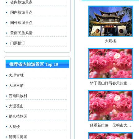
省内旅游景点
国内旅游景点
国外旅游景点
云南民族风情
大观楼
门票预订
推荐省内旅游景区 Top 10
大理古城
轿子雪山抒写春天的童…
大理三塔
云南民族村
大理苍山
勐仑植物园
经重新维修 昆明市大…
大观楼
昆明世博园