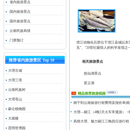
省内旅游景点
国内旅游景点
国外旅游景点
云南民族风情
门票预订
澄江动物化石群位于澄江县城以东
见”、“20世纪最惊人的科学发现
推荐省内旅游景区 Top 10
相关旅游景点
大理古城
抚仙湖景点
大理三塔
星云湖
云南民族村
精品推荐旅游线路
大理苍山
南宁到云南旅游行程费用及报价单|南
勐仑植物园
大理—丽江（4晚5天火车常规游） <
大观楼
风情大理、魅力丽江三晚四日游行程
昆明世博园