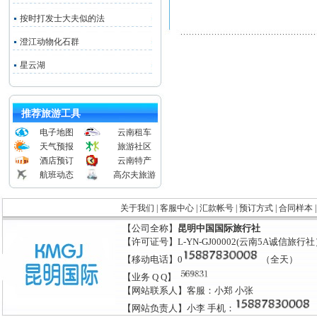
按时打发士大夫似的法
澄江动物化石群
星云湖
推荐旅游工具
电子地图
云南租车
天气预报
旅游社区
酒店预订
云南特产
航班动态
高尔夫旅游
关于我们
|
客服中心
|
汇款帐号
|
预订方式
|
合同样本
【公司全称】
昆明中国国际旅行社
【许可证号】L-YN-GJ00002(云南5A诚信旅行
【移动电话】0
（全天）
【业务 Q Q】
【网站联系人】客服：小郑 小张
【网站负责人】小李 手机：