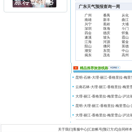
广东天气预报查询一周
广州
番禺
从化
南雄
新丰
曲江
兴宁
蕉岭
大埔
深圳
珠海
斗门
四会
德庆
怀集
遂溪
坡头
霞山
江海
河源
紫金
阳山
佛冈
英德
潮安
东莞
中山
揭东
茂名
高州
精品推荐旅游线路
昆明-石林-大理-丽江-香格里拉-梅
云南石林-大理-丽江-香格里拉-梅里
大理-丽江-香格里拉-梅里雪山-泸沽
昆明-大理-丽江-香格里拉-梅里雪山
大理-丽江-香格里拉-梅里雪山-泸沽
关于我们
|
客服中心
|
汇款帐号
|
预订方式
|
合同样