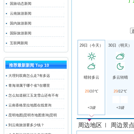
广
国旅动态新闻
云南旅游新闻
国内旅游新闻
国际旅游新闻
互联网新闻
29日（今天）
30日（明天）
推荐最新新闻 Top 10
大理到双廊怎么走?有多远
晴转多云
多云转晴
青海湖属于哪个省?在哪里
20
/
10℃
20
/
12℃
怎么知道丽江玉龙雪山还有不有
云南香格里拉地图在线查询
<3级
<3级
昆明地图|昆明市地图查询|昆明
周边地区
周边景
|
到云南旅游要多少钱？