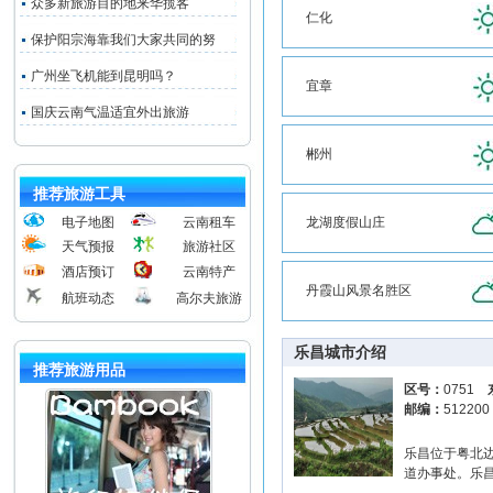
众多新旅游目的地来华揽客
仁化
保护阳宗海靠我们大家共同的努
广州坐飞机能到昆明吗？
宜章
国庆云南气温适宜外出旅游
郴州
推荐旅游工具
电子地图
云南租车
龙湖度假山庄
天气预报
旅游社区
酒店预订
云南特产
丹霞山风景名胜区
航班动态
高尔夫旅游
乐昌城市介绍
推荐旅游用品
区号：
0751
邮编：
51220
乐昌位于粤北边
道办事处。乐