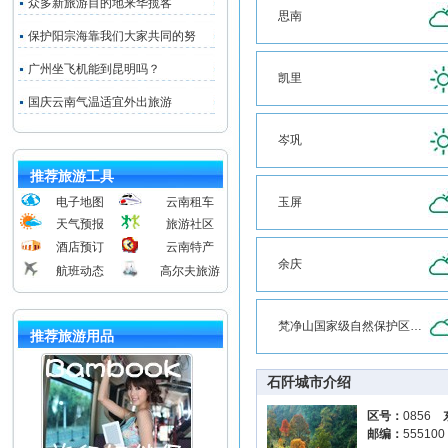
众多新旅游目的地来华揽客
思南
保护阳宗海靠我们大家共同的努
广州坐飞机能到昆明吗？
凯里
国庆云南气温适宜外出旅游
岑巩
推荐旅游工具
电子地图
云南租车
玉屏
天气预报
旅游社区
酒店预订
云南特产
余庆
航班动态
高尔夫旅游
梵净山国家级自然保护区南门
推荐旅游用品
石阡城市介绍
区号：
0856
邮编：
55510