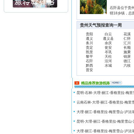
石阡县位于贵
辖18乡镇，总
贵州天气预报查询一周
贵阳
白云
花溪
遵义
遵义县
仁怀
务川
余庆
汇川
贵定
瓮安
长顺
凯里
岑巩
施秉
黎平
天柱
锦屏
石阡
沿河
德江
黔西
水城
六枝
普安
精品推荐旅游线路
昆明-石林-大理-丽江-香格里拉-梅
云南石林-大理-丽江-香格里拉-梅里
大理-丽江-香格里拉-梅里雪山-泸沽
昆明-大理-丽江-香格里拉-梅里雪山
大理-丽江-香格里拉-梅里雪山-泸沽