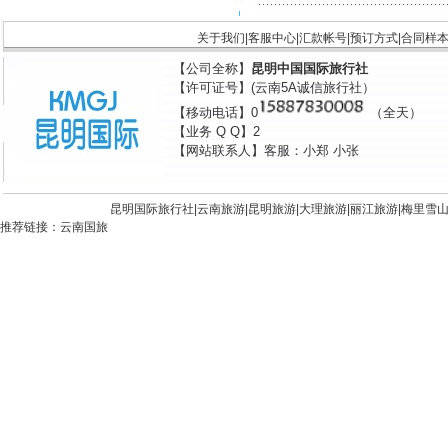
关于我们
|
客服中心
|
汇款帐号
|
预订方式
|
合同样
【公司全称】
昆明中国国际旅行社
【许可证号】(云南5A诚信旅行社）
【移动电话】0
（全天）
【业务 Q Q】2
【网站联系人】客服：小郑 小张
昆明国际旅行社|
云南旅游
|
昆明旅游
|
大理旅游
|
丽江旅游
|
梅里雪
推荐链接：
云南国旅