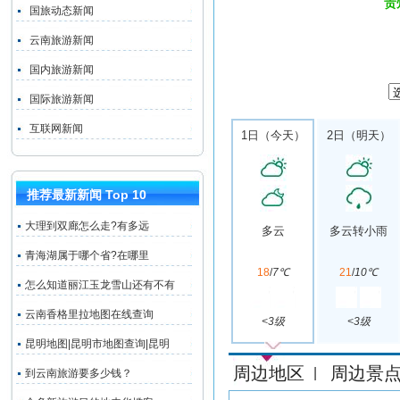
贵
国旅动态新闻
云南旅游新闻
国内旅游新闻
国际旅游新闻
互联网新闻
1日（今天）
2日（明天）
推荐最新新闻 Top 10
大理到双廊怎么走?有多远
多云
多云转小雨
青海湖属于哪个省?在哪里
18
/
7℃
21
/
10℃
怎么知道丽江玉龙雪山还有不有
云南香格里拉地图在线查询
<3级
<3级
昆明地图|昆明市地图查询|昆明
周边地区
周边景
|
到云南旅游要多少钱？