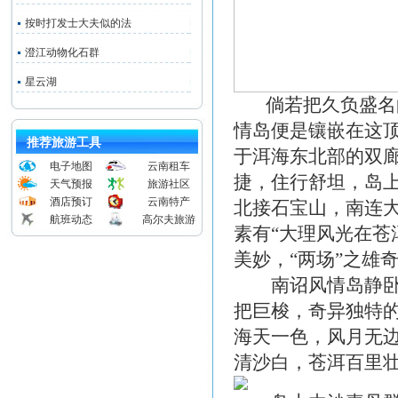
按时打发士大夫似的法
澄江动物化石群
星云湖
倘若把久负盛名的
情岛便是镶嵌在这
推荐旅游工具
于洱海东北部的双
电子地图
云南租车
捷，住行舒坦，岛
天气预报
旅游社区
酒店预订
云南特产
北接石宝山，南连
航班动态
高尔夫旅游
素有“大理风光在苍
美妙，“两场”之雄
南诏风情岛静卧在
把巨梭，奇异独特
海天一色，风月无
清沙白，苍洱百里