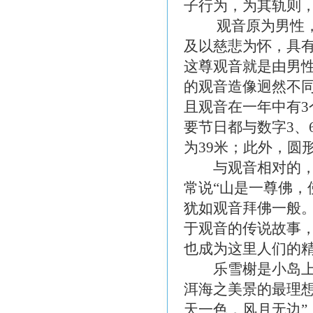
子行为，为其轨则
观音原为男性，因
及以慈悲为怀，具
这尊观音就是由男
的观音造像迥然不同
且观音在一年中有
要节日都与数字3、
为39米；此外，
与观音相对的，是
常说“山是一尊佛，
犹如观音拜佛一般
于观音的传说故事
也成为这里人们的
乐雪榭是小岛上海
洱海之美景的最理
天一色，风月无边”