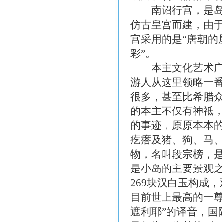
南诏行宫，是岛上
仿古皇宫而建，由
宫采用的是“唐朝
彩”。
本主文化艺术广场
游人从这里领略一
很多，甚至比希腊众
的本主不仅有神祗
的事迹，原原本本
疙瘩及猪、狗、马、
物，名叫段宗榜，
是小岛的主要景观
269块汉白玉构成，
目前世上最高的一尊
遮利耶”的译音，国