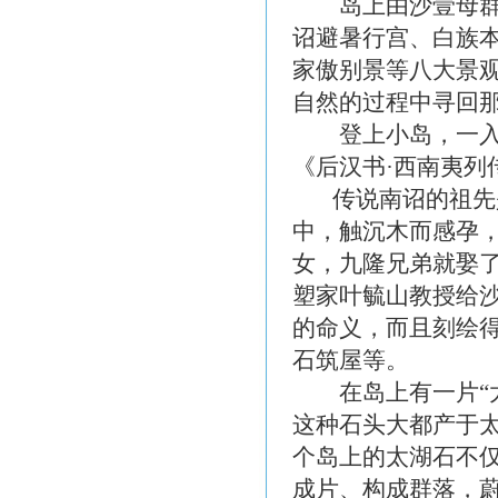
岛上由沙壹母群雕
诏避暑行宫、白族
家傲别景等八大景
自然的过程中寻回
登上小岛，一入眼
《后汉书·西南夷
传说南诏的祖先是
中，触沉木而感孕
女，九隆兄弟就娶
塑家叶毓山教授给
的命义，而且刻绘
石筑屋等。
在岛上有一片“太
这种石头大都产于
个岛上的太湖石不
成片、构成群落