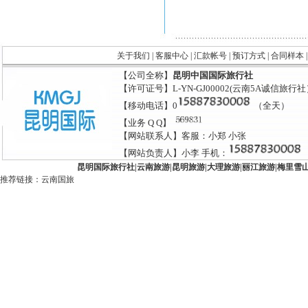
关于我们
|
客服中心
|
汇款帐号
|
预订方式
|
合同样本
【公司全称】
昆明中国国际旅行社
【许可证号】L-YN-GJ00002(云南5A诚信旅行
【移动电话】0
（全天）
【业务 Q Q】
【网站联系人】客服：小郑 小张
【网站负责人】小李 手机：
昆明国际旅行社
|
云南旅游
|
昆明旅游
|
大理旅游
|
丽江旅游
|
梅里雪
推荐链接：
云南国旅