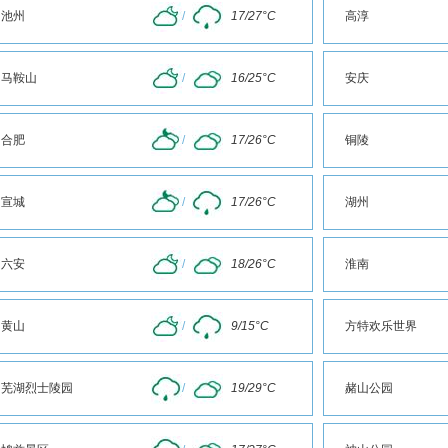
池州
/
17/27°C
高淳
马鞍山
/
16/25°C
安庆
合肥
/
17/26°C
铜陵
宣城
/
17/26°C
湖州
六安
/
18/26°C
淮南
黄山
/
9/15°C
方特欢乐世界
芜湖烈士陵园
/
19/29°C
赭山公园