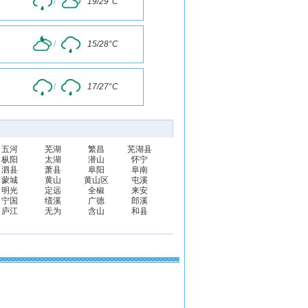
/
19/29°C
/
15/28°C
/
17/27°C
五河
芜湖
繁昌
芜湖县
枞阳
太湖
潜山
怀宁
泗县
萧县
阜阳
阜南
蒙城
黄山
黄山区
屯溪
明光
定远
全椒
来安
宁国
绩溪
广德
郎溪
庐江
无为
含山
和县