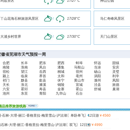
鸠兹景区
/
17/27°C
神山公园
丫山花海石林旅游风景区
/
17/28°C
马仁奇峰风景区
大浦乡村世界
/
17/30°C
天门山景区
安徽省芜湖市天气预报一周
合肥
长丰
肥东
肥西
蚌埠
怀远
固镇
南陵
淮南
凤台
潘集
马鞍山
当涂
安庆
宿松
望江
岳西
桐城
宿州
砀山
灵璧
颍上
临泉
界首
太和
亳州
涡阳
利辛
祁门
黟县
歙县
休宁
黄山市
滁州
凤阳
天长
淮北
濉溪
铜陵
宣城
泾县
旌德
六安
霍邱
寿县
金寨
霍山
舒城
巢湖
池州
东至
青阳
九华山
石台
精品推荐旅游线路
-石林-大理-丽江-香格里拉-梅里雪山-泸沽湖〖单卧单飞〗12日游
￥4560
石林-大理-丽江-香格里拉-梅里雪山-泸沽湖〖双飞〗12日游
￥4990