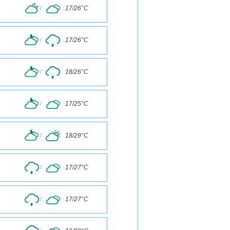
/
17/26°C
/
17/26°C
/
18/26°C
/
17/25°C
/
18/29°C
/
17/27°C
/
17/27°C