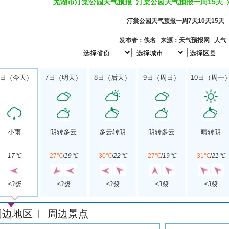
芜湖市汀棠公园天气预报_汀棠公园天气预报一周15天
汀棠公园天气预报一周7天10天15天
发布者：佚名 来源：天气预报网 人气
6日（今天）
7日（明天）
8日（后天）
9日（周日）
10日（周一
小雨
阴转多云
多云转阴
阴转多云
晴转阴
17℃
27℃
/
19℃
30℃
/
22℃
27℃
/
19℃
31℃
/
21℃
<3级
<3级
<3级
<3级
<3级
周边地区
周边景点
|