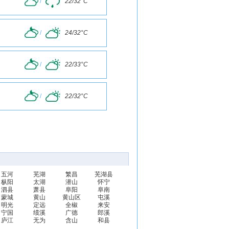
/
22/32°C
/
24/32°C
/
22/33°C
/
22/32°C
五河
芜湖
繁昌
芜湖县
枞阳
太湖
潜山
怀宁
泗县
萧县
阜阳
阜南
蒙城
黄山
黄山区
屯溪
明光
定远
全椒
来安
宁国
绩溪
广德
郎溪
庐江
无为
含山
和县