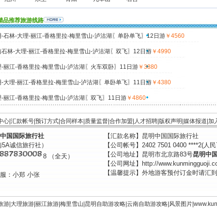
精品推荐旅游线路
-石林-大理-丽江-香格里拉-梅里雪山-泸沽湖〖单卧单飞〗12日游
￥4560
石林-大理-丽江-香格里拉-梅里雪山-泸沽湖〖双飞〗12日游
￥4990
-丽江-香格里拉-梅里雪山-泸沽湖〖火车双卧〗11日游
￥3880
-大理-丽江-香格里拉-梅里雪山-泸沽湖〖单卧单飞〗11日游
￥4380
-丽江-香格里拉-梅里雪山-泸沽湖〖双飞〗11日游
￥4860
中心
|
汇款帐号
|
预订方式
|
合同样本
|
质量监督
|
合作加盟
|
人才招聘
|
版权声明
|
媒体报道
|
加
中国国际旅行社
【汇款名称】昆明中国国际旅行社
南5A诚信旅行社）
【公司帐号】2402 7501 0400 ****2(人民
【公司地址】昆明市北京路83号
昆明中
8 （全天）
【公司网址】http://www.kunmingguoji.c
【温馨提示】外地游客预付订金时请汇
服：小郑 小张
旅游
|
大理旅游
|
丽江旅游
|
梅里雪山
|
昆明自助游攻略
|
云南自助游攻略
|
风景图片
|
www.
kun