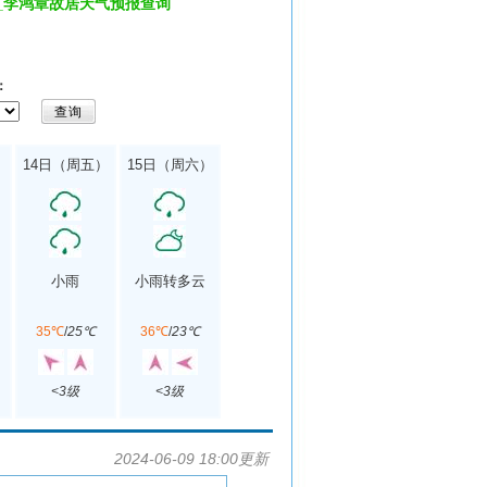
_李鸿章故居天气预报查询
：
）
14日（周五）
15日（周六）
小雨
小雨转多云
35℃
/
25℃
36℃
/
23℃
<3级
<3级
2024-06-09 18:00更新