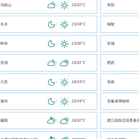
马鞍山
/
23/32°C
阜阳
长丰
/
23/34°C
铜陵
蚌埠
/
23/36°C
宣城
芜湖
/
23/31°C
肥西
六安
/
24/33°C
淮南
滁州
/
22/34°C
安徽省博物馆
徽园
/
24/32°C
渡江战役总前委参