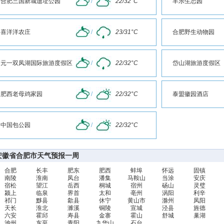
合肥三国新城遗址公园
/
22/32°C
丰乐生态园
喜洋洋农庄
/
23/31°C
合肥野生动物园
元一双凤湖国际旅游度假区
/
22/32°C
岱山湖旅游度假区
肥西老母鸡家园
/
22/32°C
泰盟徽园酒店
中国包公园
/
22/32°C
安徽省合肥市天气预报一周
合肥
长丰
肥东
肥西
蚌埠
怀远
固镇
南陵
淮南
凤台
潘集
马鞍山
当涂
安庆
宿松
望江
岳西
桐城
宿州
砀山
灵璧
颍上
临泉
界首
太和
亳州
涡阳
利辛
祁门
黟县
歙县
休宁
黄山市
滁州
凤阳
天长
淮北
濉溪
铜陵
宣城
泾县
旌德
六安
霍邱
寿县
金寨
霍山
舒城
巢湖
池州
东至
青阳
九华山
石台