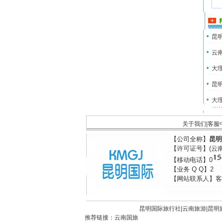
昆明
云南
大理
昆明
大理
关于我们
|
客服
【公司全称】
昆明
【许可证号】(云
【移动电话】0
【业务 Q Q】2
【网站联系人】客
昆明国际旅行社|
云南旅游
|
昆明
推荐链接：
云南国旅