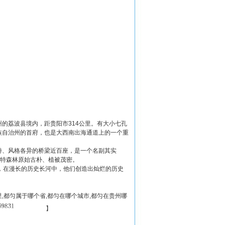
的荔波县境内，距贵阳市314公里。有大小七孔
族自治州的首府，也是大西南出海通道上的一个重
特、风格各异的桥梁近百座，是一个名副其实
斯特森林原始古朴、植被茂密。
，在漫长的历史长河中，他们创造出灿烂的历史
,都匀属于哪个省,都匀在哪个城市,都匀在贵州哪
】