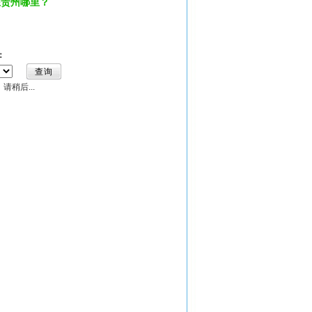
在贵州哪里？
：
稍后...