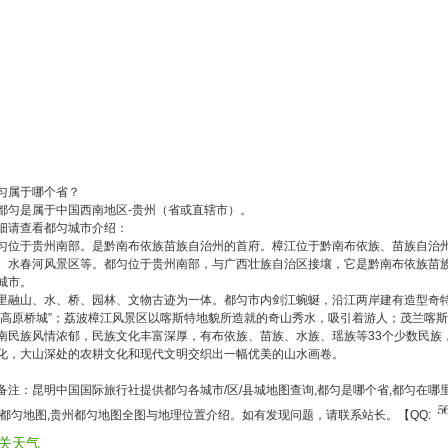
匀属于哪个省？
匀是属于中国西南地区-贵州（省或直辖市）。
细请查看都匀城市介绍：
匀位于贵州南部。是黔南布依族苗族自治州的首府。樟江位于黔南布依族、苗族自治州
、水春河风景区等。都匀位于贵州南部，与广西壮族自治区接壤，它是黔南布依族苗
城市。
里融山、水、桥、园林、文物古迹为一体。都匀市内剑江蜿蜒，沿江两岸建有造型奇
“高原桥城”；荔波樟江风景区以喀斯特地貌所造就的奇山秀水，吸引着游人；茂兰喀
南民族风情浓郁，民族文化丰富深厚，有布依族、苗族、水族、瑶族等33个少数民族
化，大山深处的农耕文化和现代文明交织出一幅优美的山水画卷。
注：昆明中国国际旅行社提供都匀各城市/区/县城地图查询,都匀是哪个省,都匀在哪里
,都匀地图,贵州都匀地图全图与地理位置介绍。如有发现问题，请联系站长。【QQ:
关天气