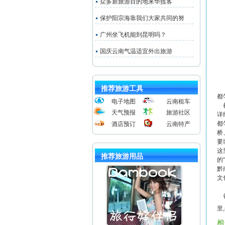
众多新旅游目的地来华揽客
保护阳宗海靠我们大家共同的努
广州坐飞机能到昆明吗？
国庆云南气温适宜外出旅游
推荐旅游工具
都
电子地图
云南租车
都
天气预报
旅游社区
详
都
酒店预订
云南特产
桥
要
这
推荐旅游用品
的
黔
文
备
里
相