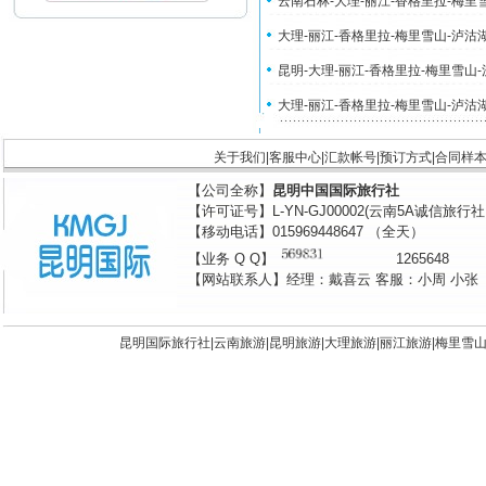
云南石林-大理-丽江-香格里拉-梅里
大理-丽江-香格里拉-梅里雪山-泸沽
昆明-大理-丽江-香格里拉-梅里雪山
大理-丽江-香格里拉-梅里雪山-泸沽
关于我们
|
客服中心
|
汇款帐号
|
预订方式
|
合同样
【公司全称】
昆明中国国际旅行社
【许可证号】L-YN-GJ00002(云南5A诚信旅行
【移动电话】015969448647 （全天）
【业务 Q Q】
1265648
【网站联系人】经理：戴喜云 客服：小周 小张
昆明国际旅行社|
云南旅游
|
昆明旅游
|
大理旅游
|
丽江旅游
|
梅里雪