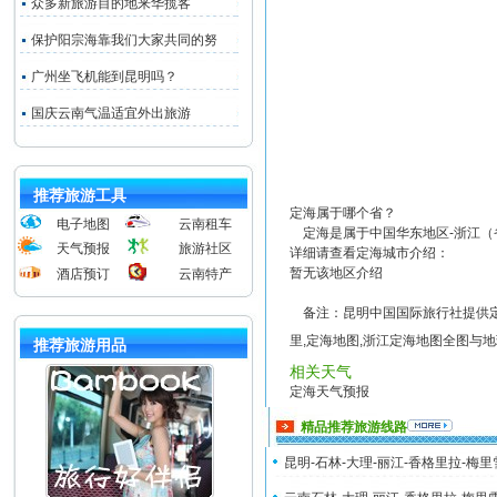
众多新旅游目的地来华揽客
保护阳宗海靠我们大家共同的努
广州坐飞机能到昆明吗？
国庆云南气温适宜外出旅游
推荐旅游工具
定海属于哪个省？
电子地图
云南租车
定海是属于中国华东地区-浙江（
天气预报
旅游社区
详细请查看定海城市介绍：
暂无该地区介绍
酒店预订
云南特产
备注：昆明中国国际旅行社提供定海
里,定海地图,浙江定海地图全图与
推荐旅游用品
相关天气
定海天气预报
精品推荐旅游线路
昆明-石林-大理-丽江-香格里拉-梅