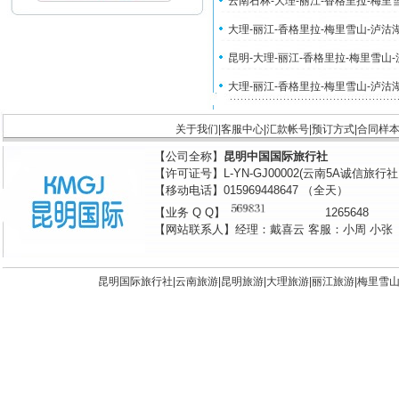
云南石林-大理-丽江-香格里拉-梅里
大理-丽江-香格里拉-梅里雪山-泸沽
昆明-大理-丽江-香格里拉-梅里雪山
大理-丽江-香格里拉-梅里雪山-泸沽
关于我们
|
客服中心
|
汇款帐号
|
预订方式
|
合同样
【公司全称】
昆明中国国际旅行社
【许可证号】L-YN-GJ00002(云南5A诚信旅行
【移动电话】015969448647 （全天）
【业务 Q Q】
1265648
【网站联系人】经理：戴喜云 客服：小周 小张
昆明国际旅行社|
云南旅游
|
昆明旅游
|
大理旅游
|
丽江旅游
|
梅里雪