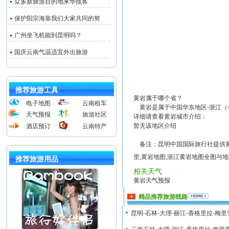
众多新旅游目的地来华揽客
保护阳宗海靠我们大家共同的努
广州坐飞机能到昆明吗？
国庆云南气温适宜外出旅游
推荐旅游工具
黄岩属于哪个省？
电子地图
云南租车
黄岩是属于中国华东地区-浙江（
天气预报
旅游社区
详细请查看黄岩城市介绍：
暂无该地区介绍
酒店预订
云南特产
备注：昆明中国国际旅行社提供黄岩
里,黄岩地图,浙江黄岩地图全图与
推荐旅游用品
相关天气
黄岩天气预报
精品推荐旅游线路
昆明-石林-大理-丽江-香格里拉-梅