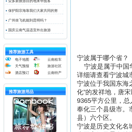
众多新旅游目的地来华揽客
保护阳宗海靠我们大家共同的努
广州坐飞机能到昆明吗？
国庆云南气温适宜外出旅游
推荐旅游工具
宁波属于哪个省？
电子地图
云南租车
宁波是属于中国华
天气预报
旅游社区
酒店预订
云南特产
详细请查看宁波城
宁波位于我国东海之
化”的发祥地，唐
推荐旅游用品
9365平方公里，
奉化三个县级市。
县）六个区。
宁波是历史文化名