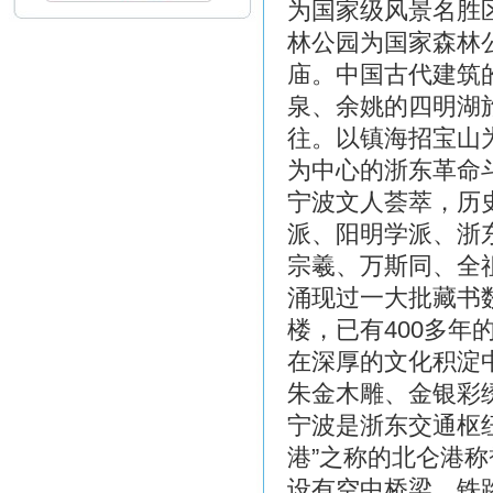
为国家级风景名胜
林公园为国家森林
庙。中国古代建筑
泉、余姚的四明湖
往。以镇海招宝山
为中心的浙东革命
宁波文人荟萃，历
派、阳明学派、浙
宗羲、万斯同、全
涌现过一大批藏书
楼，已有400多
在深厚的文化积淀
朱金木雕、金银彩
宁波是浙东交通枢
港”之称的北仑港
设有空中桥梁。铁