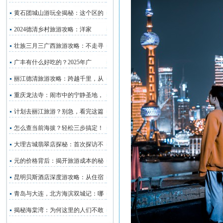
黄石团城山游玩全揭秘：这个区的
2024德清乡村旅游攻略：洋家
壮族三月三广西旅游攻略：不走寻
广丰有什么好吃的？2025年广
丽江德清旅游攻略：跨越千里，从
重庆龙法寺：闹市中的宁静圣地，
计划去丽江旅游？别急，看完这篇
怎么查当前海拔？轻松三步搞定！
大理古城翡翠店探秘：首次探访不
元的价格背后：揭开旅游成本的秘
昆明贝斯酒店深度游攻略：从住宿
青岛与大连，北方海滨双城记：哪
揭秘海棠湾：为何这里的人们不敢