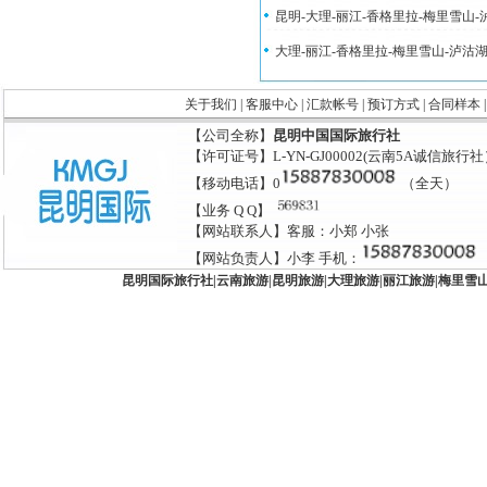
昆明-大理-丽江-香格里拉-梅里雪山
大理-丽江-香格里拉-梅里雪山-泸沽
关于我们
|
客服中心
|
汇款帐号
|
预订方式
|
合同样本
【公司全称】
昆明中国国际旅行社
【许可证号】L-YN-GJ00002(云南5A诚信旅行
【移动电话】0
（全天）
【业务 Q Q】
【网站联系人】客服：小郑 小张
【网站负责人】小李 手机：
昆明国际旅行社
|
云南旅游
|
昆明旅游
|
大理旅游
|
丽江旅游
|
梅里雪