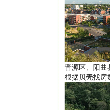
晋源区、阳曲
根据贝壳找房