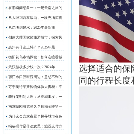
在那瞬间想象一：一场云南之旅的
从大理到西双版纳，一段充满惊喜
从昆明到建水：2025年最新旅
创建大理国家级旅游城市：探索风
惠州有什么土特产？2025年最
衡阳花鸟市场探秘：如何在喧嚣城
选择适合的保
武汉蹦极多少钱一次？2024年
丽江市口腔医院周边：意想不到的
同的行程长度
万宁奥特莱斯购物体验大揭秘：不
骑行昆明到大理：从春城出发，一
南京瞻园游览多久？探秘金陵第一
为什么会喜欢夜景？探寻城市夜色
揭秘现付是什么意思：旅游支付方