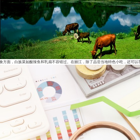
食方面，白族菜如酸辣鱼和乳扇不容错过。在丽江，除了品尝当地特色小吃，还可以