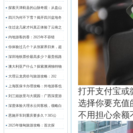
探索天津蓟县的山脉奇观：从盘山
四川为何不下雪？揭开四川盆地冬
住过这几家才叫真正体验了云南之
内地游客的香：2025年不容错
你体验过几个？从张家界归来，超
深圳地铁票价最高多少？最贵线路
澳大利亚产什么？探索澳洲独特物
大理云龙房价与旅游攻略：202
上海医保卡办理攻略：外地游客也
打开支付宝或
刘三姐故里与大观园：广西深度游
选择你要充值
深度体验大理水云间客栈，领略白
不用担心余额
恩施开车到重庆要多久？385公
2025年缅甸旅游攻略：首次探