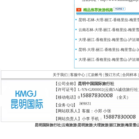
精品推荐旅游线路
昆明-石林-大理-丽江-香格里拉-梅
云南石林-大理-丽江-香格里拉-梅里
大理-丽江-香格里拉-梅里雪山-泸沽
昆明-大理-丽江-香格里拉-梅里雪山
大理-丽江-香格里拉-梅里雪山-泸沽
关于我们
|
客服中心
|
汇款帐号
|
预订方式
|
合同样本
【公司全称】
昆明中国国际旅行社
【许可证号】L-YN-GJ00002(云南5A诚信旅行
【移动电话】0
（全天）
【业务 Q Q】
【网站联系人】客服：小郑 小张
【网站负责人】小李 手机：
昆明国际旅行社
|
云南旅游
|
昆明旅游
|
大理旅游
|
丽江旅游
|
梅里雪