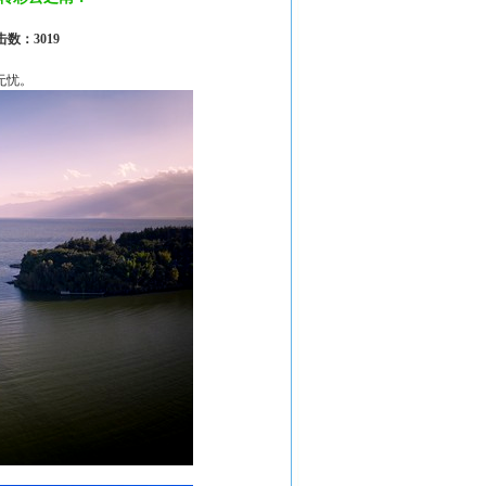
击数：3019
无忧。