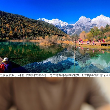
南景点众多，从丽江古城到大理洱海，每个地方都有独特魅力。好的导游能带你深入