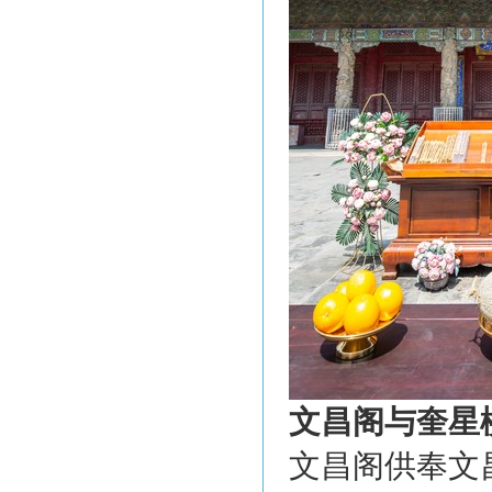
文昌阁与奎星
文昌阁供奉文