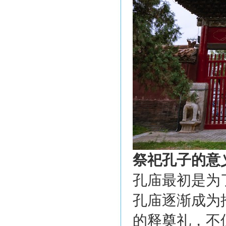
祭祀孔子的意
孔庙最初是为
孔庙逐渐成为
的释奠礼，不