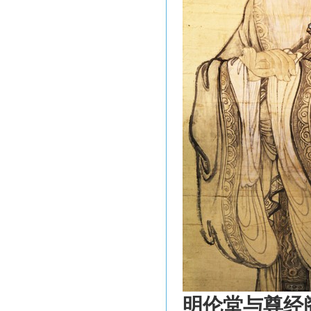
明伦堂与尊经