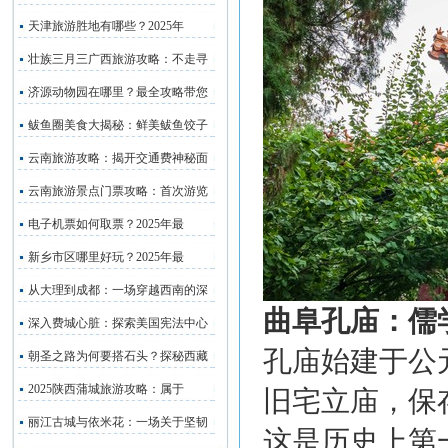
天津旅游胜地有哪些？2025年
壮族三月三广西旅游攻略：不走寻
济源动物园在哪里？最全攻略带您
鲅鱼圈美食大揭秘：鲜美鲅鱼饺子
云南旅游攻略：揭开交通费神秘面
云南旅游景点门票攻略：首次游览
电子机票如何取票？2025年最
新乡市区哪里好玩？2025年最
从大理到成都：一场穿越西南的深
曲阜孔庙：儒
深入费城心脏：探索美国宪法中心
孔庙始建于公
朝圣之路为何要搭石头？探秘西藏
2025陕西蒲城旅游攻略：属于
旧宅立庙，保
丽江古城与依米花：一场关于坚韧
这是历史上第