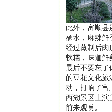
此外，富顺县
蘸水，麻辣鲜
经过蒸制后肉
软糯，味道鲜
最后不要忘了
的豆花文化旅
动，打响了富
西湖景区上演
前来观赏。