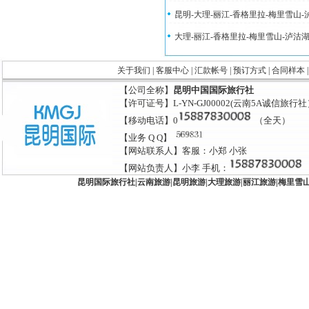
昆明-大理-丽江-香格里拉-梅里雪山
大理-丽江-香格里拉-梅里雪山-泸沽
关于我们
|
客服中心
|
汇款帐号
|
预订方式
|
合同样本
【公司全称】
昆明中国国际旅行社
【许可证号】L-YN-GJ00002(云南5A诚信旅行
【移动电话】0
（全天）
【业务 Q Q】
【网站联系人】客服：小郑 小张
【网站负责人】小李 手机：
昆明国际旅行社
|
云南旅游
|
昆明旅游
|
大理旅游
|
丽江旅游
|
梅里雪