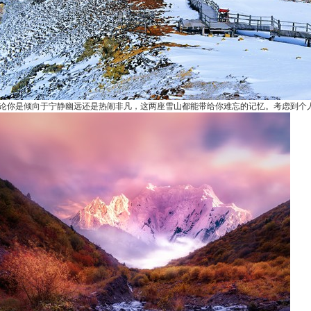
论你是倾向于宁静幽远还是热闹非凡，这两座雪山都能带给你难忘的记忆。考虑到个