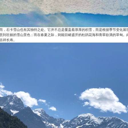
而，石卡雪山也有其独特之处。它并不总是覆盖着厚厚的积雪，而是根据季节变化展
赏到壮丽的雪山景色；而在春夏之际，则能目睹盛开的杜鹃花海和青翠欲滴的草甸。此
吉祥长寿。