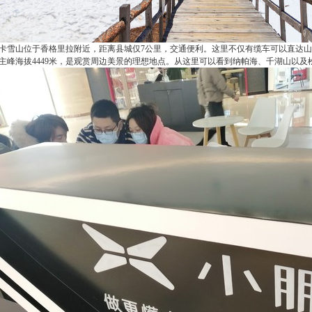
卡雪山位于香格里拉附近，距离县城仅7公里，交通便利。这里不仅有缆车可以直达
主峰海拔4449米，是观赏周边美景的理想地点。从这里可以看到纳帕海、千湖山以及