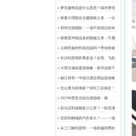
梦见被狗追是什么意思？揭开梦境
探索大理国光古建园林之美，一次
石
山
郑州北游国际：一场不容错过的奇
探索贵州镇远县的隐秘之美：不属
云南民族村到滇池远吗？带你快速
长沙到昆明距离多远？自驾、飞机
大理古城深度游攻略：探寻这座千
丽江祥和一号假日酒店周边游攻略
怎么查当前海拔？轻松三步搞定！
2025年西安北站住宿指南：精
驻马店到成都多少公里？一段充满
安庆到桐城的汽车多久？——一场
从三门峡到昆明：一场穿越四季的