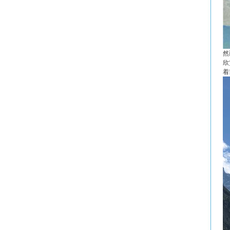
然
欣
着